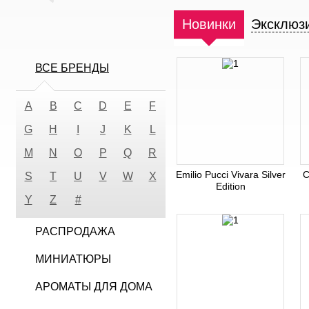
Новинки
Эксклюз
ВСЕ БРЕНДЫ
A
B
C
D
E
F
G
H
I
J
K
L
M
N
O
P
Q
R
Emilio Pucci Vivara Silver
C
S
T
U
V
W
X
Edition
Y
Z
#
РАСПРОДАЖА
МИНИАТЮРЫ
АРОМАТЫ ДЛЯ ДОМА