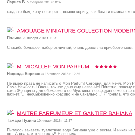
Лариса Б.
5 февраля 2018 г. 8:37
когда то был, хочу повторить, помню корицу, как брызги шампанског
AMOUAGE MINIATURE COLLECTION MODER
Полина
25 января 2018 г. 15:31
Спасибо большое, набор отличный, очень довольна приобретением.
M. MICALLEF MON PARFUM
Надежда Борисова
18 января 2018 г. 12:36
Не имею права не написать о Mon Parfum! Сегодня, для меня, Mon 
Сама Нежность! Очень точное дано ему название! Понятно, почему
кожа Женщины для обожаемого ее Мужчины: первозданно женственно
пахнет:"... необыкновенно красиво и не банально..." Я поняла, чт
MAITRE PARFUMEUR ET GANTIER BAHIANA
Тамара Пузина
10 января 2018 г. 11:37
Пытаюсь заказать туалетную воду Багиана уже с весны. И никак не 
нет. А она там точно есть!!!Я звонила