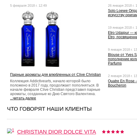
5 февраля 2018 г. 12:49
26 января 2018 г. 
Solo Loewe Orig
искусству орига
19 января 2018 г. 
Etro Udaipur — 
Etro, посвящен
9 января 2018 г. 1
Blouse от Yves S
пополнение колл
Parfums
Парные ароматы для влюбленных от Clive Christian
2 января 2018 г. 1
Коллекция Addictivearts, начало которой было
Quatre En Rose
положено в 2017 году, продолжает пополняться. В
Boucheron
начале февраля Clive Christian представил парные
ароматы, созданные ко Дню Святого Валентина.
...читать далее
ЧТО ГОВОРЯТ НАШИ КЛИЕНТЫ
CHRISTIAN DIOR DOLCE VITA