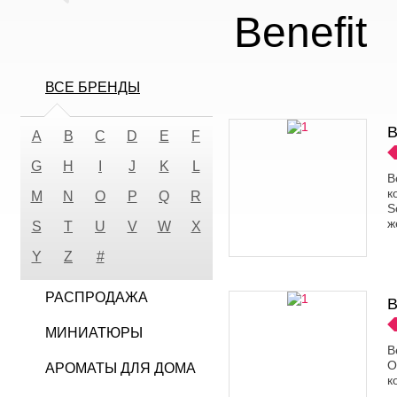
Benefit
ВСЕ БРЕНДЫ
B
A
B
C
D
E
F
G
H
I
J
K
L
В
к
M
N
O
P
Q
R
S
ж
S
T
U
V
W
X
Y
Z
#
РАСПРОДАЖА
B
МИНИАТЮРЫ
B
О
АРОМАТЫ ДЛЯ ДОМА
к