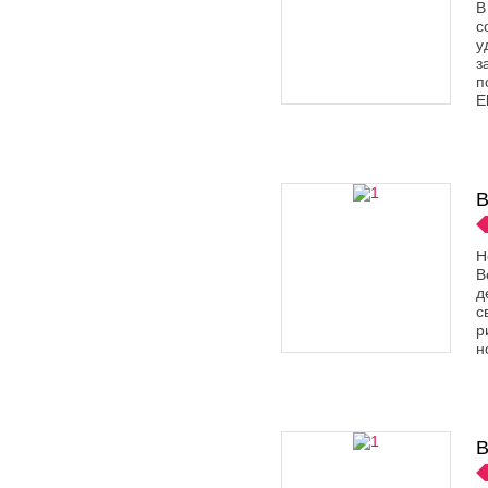
В
с
у
з
п
E
B
Н
B
д
с
р
н
B