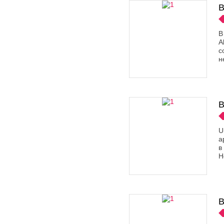
B
В
A
с
н
B
U
а
в
Н
B