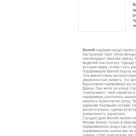
B
а
р
п
э
Benefit
парфюм представлен н
настроение трех типов женщин
преобладают женские имена. 
моделей или поэтесс. Однако 
историю мира, чтобы стать и
Парфюмерия Benefit пошла хи
Эти имена очень распростран
уверенностью заявить, что а
Вдохновили парфюмера на соз
Джина. Они жили на улице Cre
темперамент, свой характер и 
парфюмеру захотелось вырази
нашлось практически сразу. 
едиными базовыми нотами, гов
восхитительны, однако если п
уникальность характера.
Сегодня духи Benefit являютс
Москве можно только в люксо
парфюмерного искусства по п
парфюмерном салоне вас не у
товары стоят в несколько раз