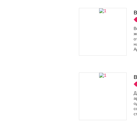
B
B
ж
о
н
А
B
Д
а
о
с
с