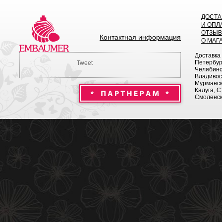
ДОСТА
И ОПЛ
ОТЗЫ
Контактная информация
О МАГ
Доставка
Петербург
Tweet
Челябинск
Владивост
Мурманск 
Калуга, С
Смоленск,