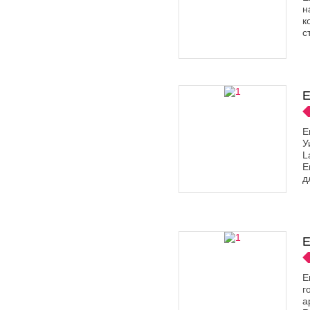
н
к
с
E
E
У
L
E
д
E
E
г
а