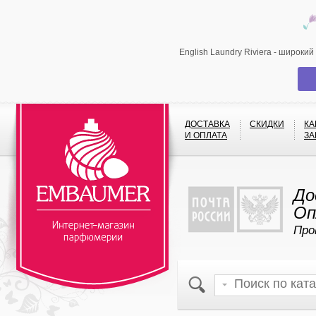
English Laundry Riviera - широки
ДОСТАВКА
СКИДКИ
КА
И ОПЛАТА
ЗА
До
Оп
Про