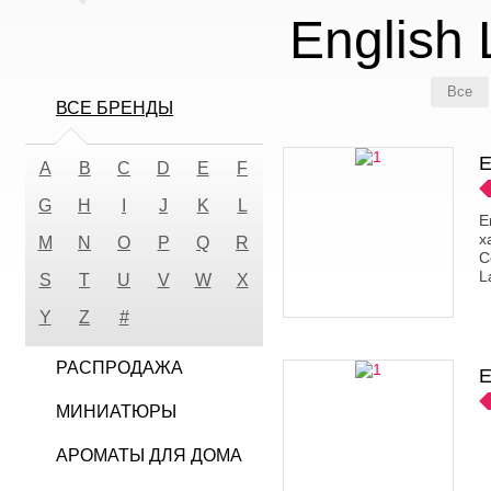
English
Все
ВСЕ БРЕНДЫ
E
A
B
C
D
E
F
G
H
I
J
K
L
E
х
M
N
O
P
Q
R
С
L
S
T
U
V
W
X
Y
Z
#
РАСПРОДАЖА
E
МИНИАТЮРЫ
АРОМАТЫ ДЛЯ ДОМА