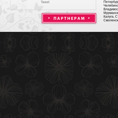
Петербург
Tweet
Челябинск
Владивост
Мурманск 
Калуга, С
Смоленск,