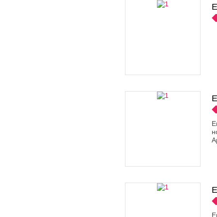
E
E
E
н
А
E
E