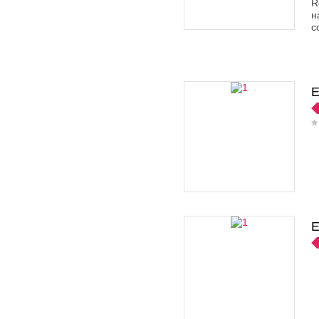
R
н
с
E
E