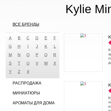
Kylie M
ВСЕ БРЕНДЫ
K
A
B
C
D
E
F
G
H
I
J
K
L
K
а
M
N
O
P
Q
R
п
д
S
T
U
V
W
X
Y
Z
#
РАСПРОДАЖА
K
МИНИАТЮРЫ
K
п
АРОМАТЫ ДЛЯ ДОМА
к
п