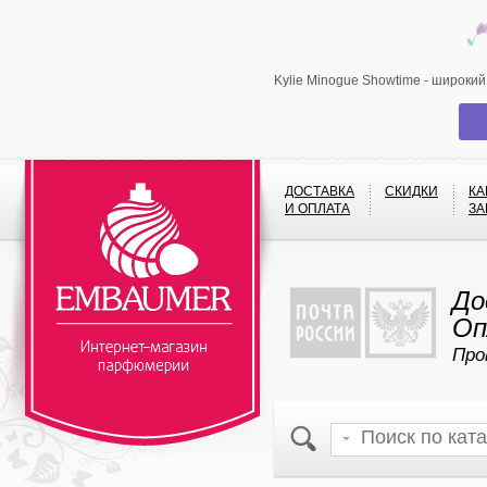
Kylie Minogue Showtime - широки
ДОСТАВКА
СКИДКИ
КА
И ОПЛАТА
ЗА
До
Оп
Про