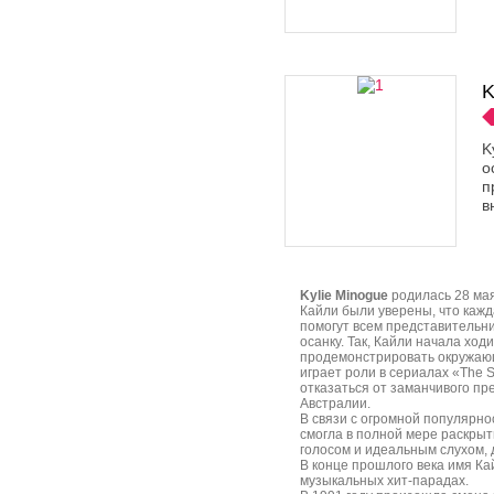
K
K
о
п
в
Kylie Minogue
родилась 28 мая
Кайли были уверены, что кажд
помогут всем представительни
осанку. Так, Кайли начала хо
продемонстрировать окружающи
играет роли в сериалах «The S
отказаться от заманчивого пр
Австралии.
В связи с огромной популярно
смогла в полной мере раскрыт
голосом и идеальным слухом, 
В конце прошлого века имя Ка
музыкальных хит-парадах.