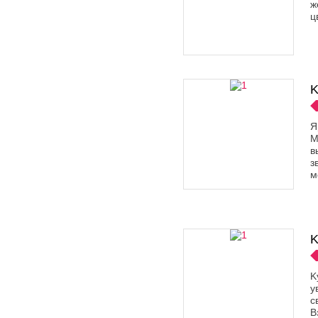
ж
ц
K
Я
М
в
з
м
K
K
у
с
В