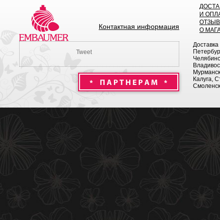
ДОСТА
И ОПЛ
ОТЗЫ
Контактная информация
О МАГ
Доставка
Петербург
Tweet
Челябинск
Владивост
Мурманск 
Калуга, С
Смоленск,