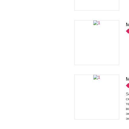
M
M
S
с
т
в
э
э