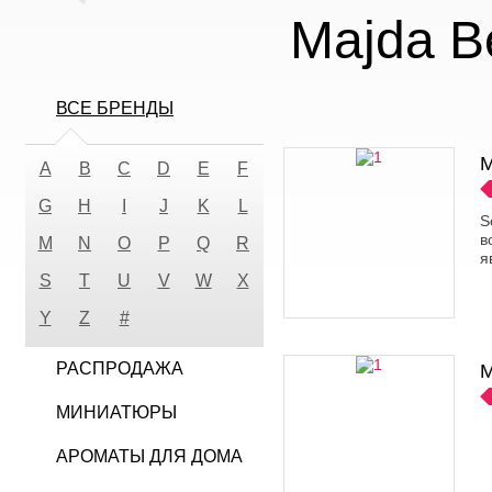
Majda B
ВСЕ БРЕНДЫ
M
A
B
C
D
E
F
G
H
I
J
K
L
S
в
M
N
O
P
Q
R
я
S
T
U
V
W
X
Y
Z
#
РАСПРОДАЖА
M
МИНИАТЮРЫ
АРОМАТЫ ДЛЯ ДОМА