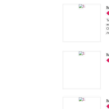
M
T
ж
O
л
M
M