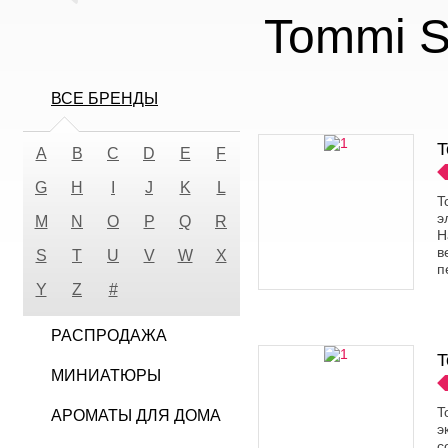
Tommi S
ВСЕ БРЕНДЫ
T
A
B
C
D
E
F
G
H
I
J
K
L
T
э
M
N
O
P
Q
R
Н
в
S
T
U
V
W
X
п
Y
Z
#
РАСПРОДАЖА
T
МИНИАТЮРЫ
T
АРОМАТЫ ДЛЯ ДОМА
э
с