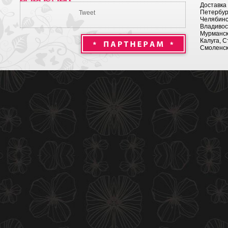
Доставка
Петербург
Tweet
Челябинск
Владивост
Мурманск 
Калуга, С
Смоленск,