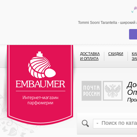
Tommi Sooni Tarantella - широки
ДОСТАВКА
СКИДКИ
КА
И ОПЛАТА
ЗА
До
Оп
Про