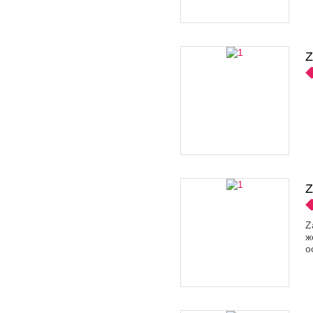
Z
Z
Z
ж
о