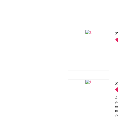
Z
Z
Z
д
в
в
л