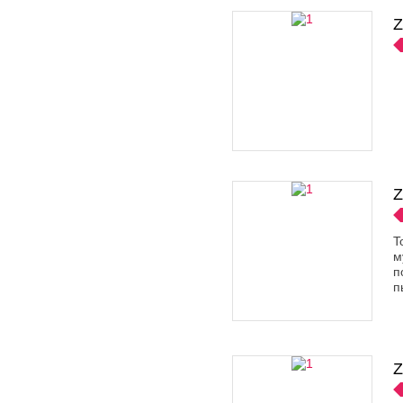
Z
Z
T
м
п
п
Z