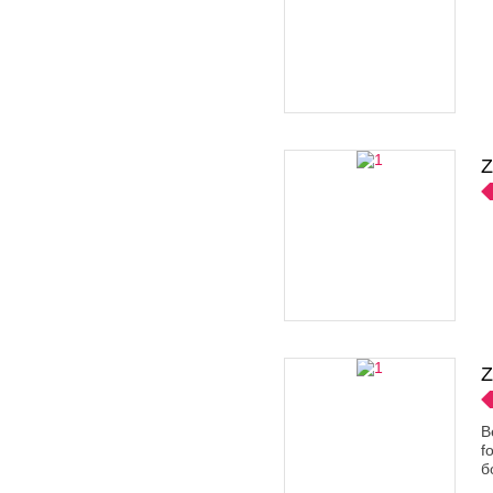
Z
Z
В
f
б