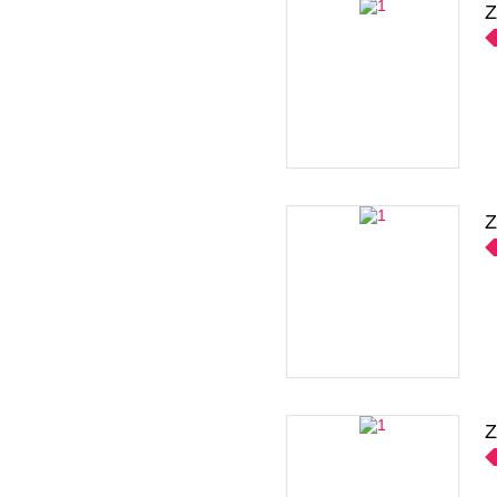
Z
Z
Z