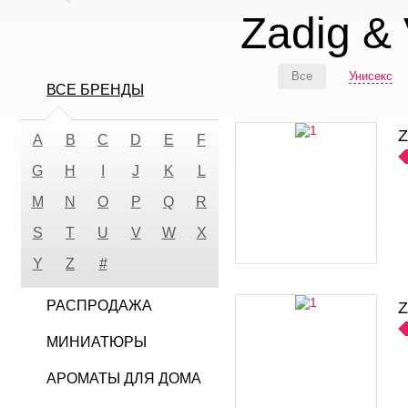
Zadig & 
Все
Унисекс
ВСЕ БРЕНДЫ
Z
A
B
C
D
E
F
G
H
I
J
K
L
M
N
O
P
Q
R
S
T
U
V
W
X
Y
Z
#
РАСПРОДАЖА
Z
МИНИАТЮРЫ
АРОМАТЫ ДЛЯ ДОМА