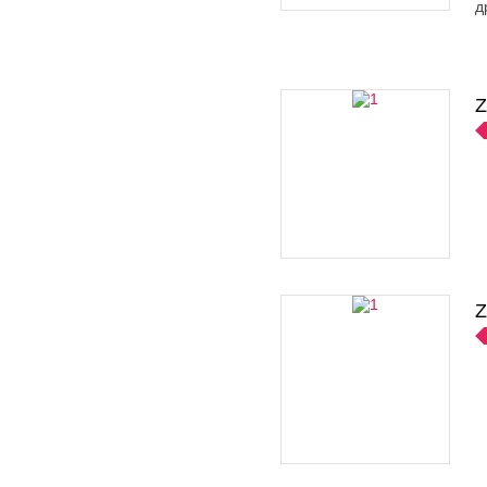
д
Z
Z