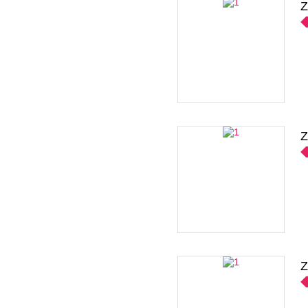
Z
Z
Z