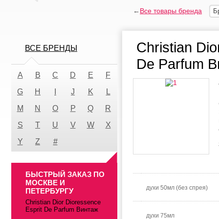
←
Все товары бренда
Б
Christian Dio
ВСЕ БРЕНДЫ
De Parfum В
A
B
C
D
E
F
G
H
I
J
K
L
M
N
O
P
Q
R
S
T
U
V
W
X
Y
Z
#
БЫСТРЫЙ ЗАКАЗ ПО
МОСКВЕ И
духи 50мл (без спрея)
ПЕТЕРБУРГУ
Christian Dior Dioressence
Esprit De Parfum Винтаж
духи 75мл