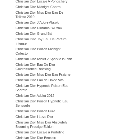
Christian Dior Escale A Pondichery
Christian Dior Midnight Charm
Christian Dior Miss Dior Eau De
Toilette 2019
Christian Dior J'Adore Absolu
Christian Dior Diorama Винтаж
Christian Dior Grand Bal
Christian Dior Joy Eau De Parfum
Intense
Christian Dior Poison Midnight
Collector
Christian Dior Addict 2 Sparkle in Pink
Christian Dior Eau De Dior
Coloressence Relaxing
Christian Dior Miss Dior Eau Fraiche
Christian Dior Eau de Dolce Vita
Christian Dior Hypnotic Poison Eau
Secrete
Christian Dior Addict 2012
Christian Dior Poison Hypnotic Eau
Sensuelle
Christian Dior Poison Pure
Christian Dior I Love Dior
Christian Dior Miss Dior Absolutely
Blooming Prestige Edition
Christian Dior Escale a Portofino
Christian Dior Dior Винтаж