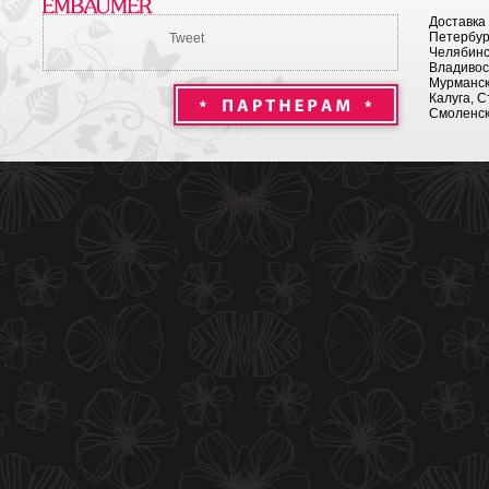
Доставка
Петербург
Tweet
Челябинск
Владивост
Мурманск 
Калуга, С
Смоленск,