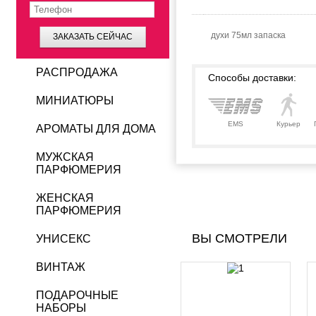
духи 75мл запаска
ЗАКАЗАТЬ СЕЙЧАС
РАСПРОДАЖА
Способы доставки:
МИНИАТЮРЫ
EMS
Курьер
АРОМАТЫ ДЛЯ ДОМА
МУЖСКАЯ
ПАРФЮМЕРИЯ
ЖЕНСКАЯ
ПАРФЮМЕРИЯ
ВЫ СМОТРЕЛИ
УНИСЕКС
ВИНТАЖ
ПОДАРОЧНЫЕ
НАБОРЫ