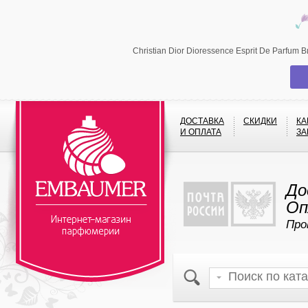
Christian Dior Dioressence Esprit De Parfu
ДОСТАВКА
СКИДКИ
КА
И ОПЛАТА
ЗА
До
Оп
Про