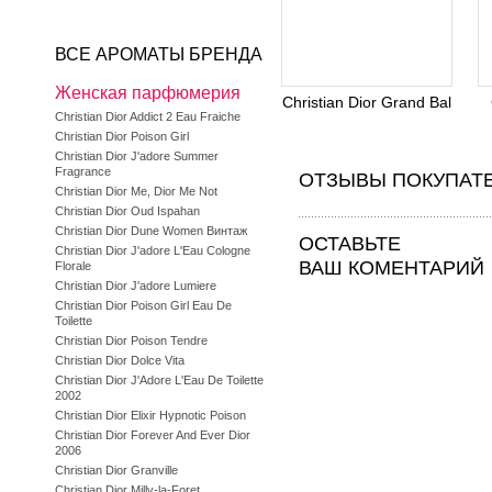
ВСЕ АРОМАТЫ БРЕНДА
Женская парфюмерия
Christian Dior Grand Bal
Christian Dior Addict 2 Eau Fraiche
Christian Dior Poison Girl
Christian Dior J'adore Summer
Fragrance
ОТЗЫВЫ ПОКУПАТ
Christian Dior Me, Dior Me Not
Christian Dior Oud Ispahan
Christian Dior Dune Women Винтаж
ОСТАВЬТЕ
Christian Dior J'adore L'Eau Cologne
ВАШ КОМЕНТАРИЙ
Florale
Christian Dior J'adore Lumiere
Christian Dior Poison Girl Eau De
Toilette
Christian Dior Poison Tendre
Christian Dior Dolce Vita
Christian Dior J'Adore L'Eau De Toilette
2002
Christian Dior Elixir Hypnotic Poison
Christian Dior Forever And Ever Dior
2006
Christian Dior Granville
Christian Dior Milly-la-Foret