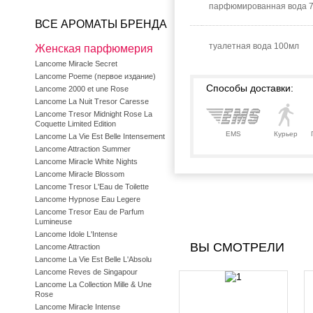
парфюмированная вода 7
ВСЕ АРОМАТЫ БРЕНДА
туалетная вода 100мл
Женская парфюмерия
Lancome Miracle Secret
Lancome Poeme (первое издание)
Способы доставки:
Lancome 2000 et une Rose
Lancome La Nuit Tresor Caresse
Lancome Tresor Midnight Rose La
Coquette Limited Edition
EMS
Курьер
Lancome La Vie Est Belle Intensement
Lancome Attraction Summer
Lancome Miracle White Nights
Lancome Miracle Blossom
Lancome Tresor L'Eau de Toilette
Lancome Hypnose Eau Legere
Lancome Tresor Eau de Parfum
Lumineuse
Lancome Idole L'Intense
ВЫ СМОТРЕЛИ
Lancome Attraction
Lancome La Vie Est Belle L'Absolu
Lancome Reves de Singapour
Lancome La Collection Mille & Une
Rose
Lancome Miracle Intense