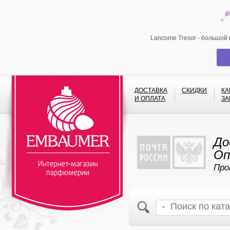
Lancome Tresor - большой
ДОСТАВКА
СКИДКИ
КА
И ОПЛАТА
ЗА
До
Оп
Про