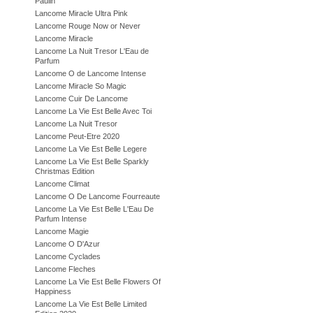
Paulin
Lancome Miracle Ultra Pink
Lancome Rouge Now or Never
Lancome Miracle
Lancome La Nuit Tresor L'Eau de
Parfum
Lancome O de Lancome Intense
Lancome Miracle So Magic
Lancome Cuir De Lancome
Lancome La Vie Est Belle Avec Toi
Lancome La Nuit Tresor
Lancome Peut-Etre 2020
Lancome La Vie Est Belle Legere
Lancome La Vie Est Belle Sparkly
Christmas Edition
Lancome Climat
Lancome O De Lancome Fourreaute
Lancome La Vie Est Belle L'Eau De
Parfum Intense
Lancome Magie
Lancome O D'Azur
Lancome Cyclades
Lancome Fleches
Lancome La Vie Est Belle Flowers Of
Happiness
Lancome La Vie Est Belle Limited