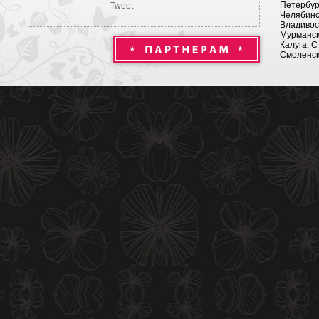
Петербург
Tweet
Челябинск
Владивост
Мурманск 
Калуга, С
Смоленск,