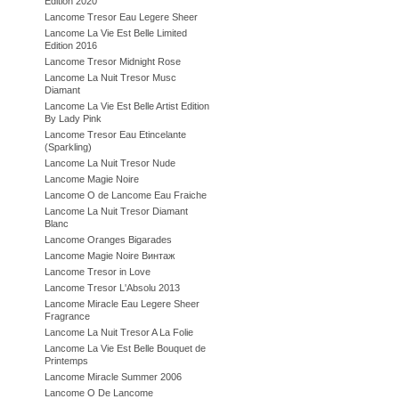
Edition 2020
Lancome Tresor Eau Legere Sheer
Lancome La Vie Est Belle Limited
Edition 2016
Lancome Tresor Midnight Rose
Lancome La Nuit Tresor Musc
Diamant
Lancome La Vie Est Belle Artist Edition
By Lady Pink
Lancome Tresor Eau Etincelante
(Sparkling)
Lancome La Nuit Tresor Nude
Lancome Magie Noire
Lancome O de Lancome Eau Fraiche
Lancome La Nuit Tresor Diamant
Blanc
Lancome Oranges Bigarades
Lancome Magie Noire Винтаж
Lancome Tresor in Love
Lancome Tresor L'Absolu 2013
Lancome Miracle Eau Legere Sheer
Fragrance
Lancome La Nuit Tresor A La Folie
Lancome La Vie Est Belle Bouquet de
Printemps
Lancome Miracle Summer 2006
Lancome O De Lancome