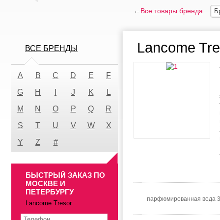
←
Все товары бренда
Б
Lancome Tre
ВСЕ БРЕНДЫ
A
B
C
D
E
F
G
H
I
J
K
L
M
N
O
P
Q
R
S
T
U
V
W
X
Y
Z
#
БЫСТРЫЙ ЗАКАЗ ПО
МОСКВЕ И
ПЕТЕРБУРГУ
парфюмированная вода 
Lancome Tresor