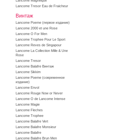
Lancome Magnifique
Lancome Tresor Eau de Fraicheur
Винтаж
Lancome Poeme (первое издание)
Lancome 2000 et une Rose
Lancome O For Men
Lancome Trophee Pour Le Sport
Lancome Reves de Singapour
Lancome La Collection Mille & Une
Rose
Lancome Tresor
Lancome Balafre Винтаж
Lancome Sikkim
Lancome Poeme (современное
издание)
Lancome Envol
Lancome Rouge Now or Never
Lancome O de Lancome Intense
Lancome Magie
Lancome Fleches
Lancome Trophee
Lancome Balafre Vert
Lancome Balafre Monsieur
Lancome Balafre
Lancome Balafre Brun Men