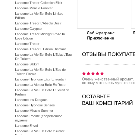
Lancome Tresor Collection Elixir
Lancome Miracle Forever
Lancome La Vie Est Belle Limited
Edition
Lancome Tresor L'Absolu Desir
Lancome Calypso
Лаб Фрагранс
Л
Lancome Tresor Midnight Rose In
Приключение
Love Edition
Lancome Tresor
Lancome Tresor L Edition Diamant
ОТЗЫВЫ ПОКУПАТ
Lancome La Vie Est Belle L'Eclat L'Eau
De Toilette
Lancome Sikkim
Lancome La Vie Est Belle L'Eau de
Toilette Florale
Очень женственный аромат,
Lancome Hypnose Elixir Envoutant
потому что очень чувственн
Lancome La Vie est Belle En Rose
Lancome La Vie Est Belle L'Extrait de
Parfum
ОСТАВЬТЕ
Lancome Iris Dragees
ВАШ КОМЕНТАРИЙ
Lancome Hypnose Senses
Lancome Miracle Summer
Lancome Poeme (современное
издание)
Lancome Envol
Lancome La Vie Est Belle x Atelier