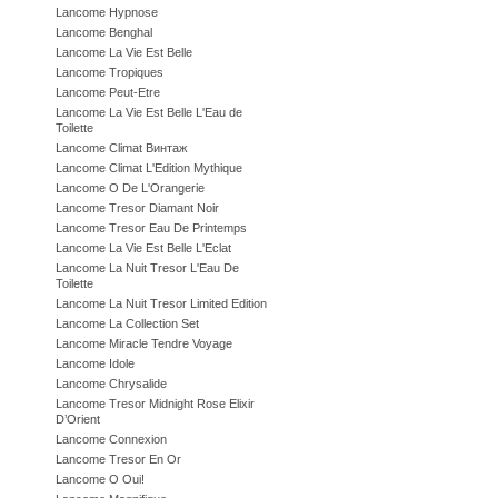
Lancome Hypnose
Lancome Benghal
Lancome La Vie Est Belle
Lancome Tropiques
Lancome Peut-Etre
Lancome La Vie Est Belle L'Eau de
Toilette
Lancome Climat Винтаж
Lancome Climat L'Edition Mythique
Lancome O De L'Orangerie
Lancome Tresor Diamant Noir
Lancome Tresor Eau De Printemps
Lancome La Vie Est Belle L'Eclat
Lancome La Nuit Tresor L'Eau De
Toilette
Lancome La Nuit Tresor Limited Edition
Lancome La Collection Set
Lancome Miracle Tendre Voyage
Lancome Idole
Lancome Chrysalide
Lancome Tresor Midnight Rose Elixir
D’Orient
Lancome Connexion
Lancome Tresor En Or
Lancome O Oui!