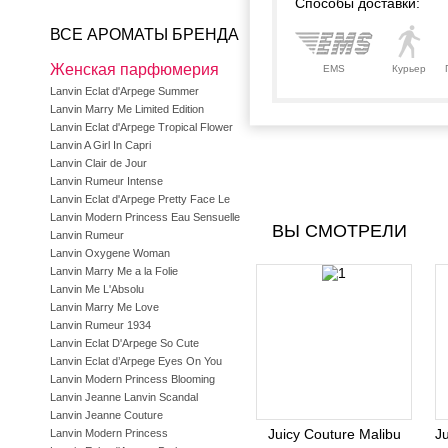
Способы доставки:
ВСЕ АРОМАТЫ БРЕНДА
Женская парфюмерия
EMS
Курьер
Lanvin Eclat d'Arpege Summer
Lanvin Marry Me Limited Edition
Lanvin Eclat d'Arpege Tropical Flower
Lanvin A Girl In Capri
Lanvin Clair de Jour
Lanvin Rumeur Intense
Lanvin Eclat d'Arpege Pretty Face Le
Lanvin Modern Princess Eau Sensuelle
ВЫ СМОТРЕЛИ
Lanvin Rumeur
Lanvin Oxygene Woman
Lanvin Marry Me a la Folie
Lanvin Me L'Absolu
Lanvin Marry Me Love
Lanvin Rumeur 1934
Lanvin Eclat D'Arpege So Cute
Lanvin Eclat d’Arpege Eyes On You
Lanvin Modern Princess Blooming
Lanvin Jeanne Lanvin Scandal
Lanvin Jeanne Couture
Juicy Couture Malibu
J
Lanvin Modern Princess