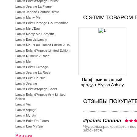
Lanvin Eclat d'Arpege Perles
Lanvin Jeanne La Plume
Lanvin Jeanne Couture Birdie
С ЭТИМ ТОВАРОМ 
Lanvin Marry Me
Lanvin Eclat Darpege Gourmandise
Lanvin Me L'Eau
Lanvin Marry Me Confettis
Lanvin Eau de Lanvin
Lanvin Me L'Eau Limited Edition 2015
Lanvin Eclat d'Arpege Limited Edition
Lanvin Rumeur 2 Rose
Lanvin Me
Lanvin Eclat D'Arpege
Lanvin Jeanne La Rose
Lanvin Eclat De Nuit
Парфюмированный
Lanvin Jeanne
продукт Alyssa Ashley
Lanvin Eclat d'Arpege Sheer
Lanvin Eclat d'Arpege Arty Limited
Edition
ОТЗЫВЫ ПОКУПАТ
Lanvin Via
Lanvin Arpege
Lanvin My Sin
Ираида Савина
Lanvin Eclat De Fleurs
Чудесный,раскрывается пост
Lanvin Eau My Sin
захочется.
Винтаж