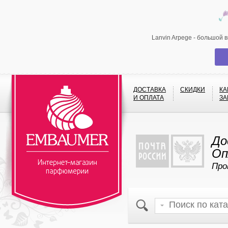
Lanvin Arpege - большой 
ДОСТАВКА
СКИДКИ
КА
И ОПЛАТА
ЗА
До
Оп
Про