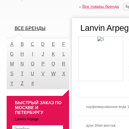
←
Все товары бренда
Б
Lanvin Arpe
ВСЕ БРЕНДЫ
A
B
C
D
E
F
G
H
I
J
K
L
M
N
O
P
Q
R
S
T
U
V
W
X
Y
Z
#
БЫСТРЫЙ ЗАКАЗ ПО
парфюмированная вода 
МОСКВЕ И
ПЕТЕРБУРГУ
Lanvin Arpege
духи 30мл винтаж