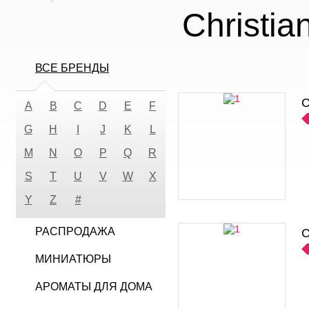
Christia
ВСЕ БРЕНДЫ
C
A
B
C
D
E
F
G
H
I
J
K
L
M
N
O
P
Q
R
S
T
U
V
W
X
Y
Z
#
РАСПРОДАЖА
C
МИНИАТЮРЫ
АРОМАТЫ ДЛЯ ДОМА