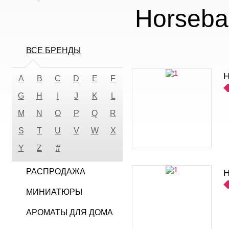
Horsebal
ВСЕ БРЕНДЫ
H
A
B
C
D
E
F
G
H
I
J
K
L
M
N
O
P
Q
R
S
T
U
V
W
X
Y
Z
#
РАСПРОДАЖА
H
МИНИАТЮРЫ
АРОМАТЫ ДЛЯ ДОМА