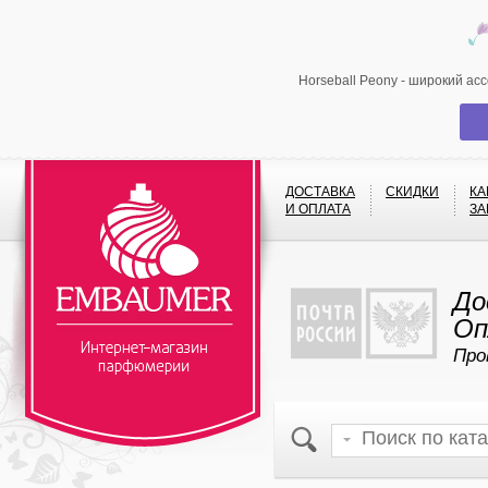
Horseball Peony - широкий ас
ДОСТАВКА
СКИДКИ
КА
И ОПЛАТА
ЗА
До
Оп
Про