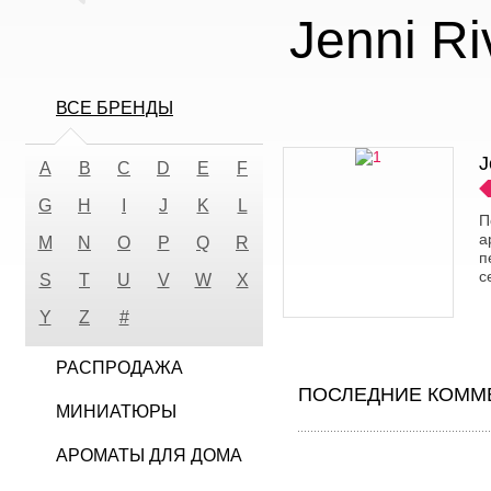
Jenni Ri
ВСЕ БРЕНДЫ
J
A
B
C
D
E
F
G
H
I
J
K
L
П
а
M
N
O
P
Q
R
п
с
S
T
U
V
W
X
Y
Z
#
РАСПРОДАЖА
ПОСЛЕДНИЕ КОММЕ
МИНИАТЮРЫ
АРОМАТЫ ДЛЯ ДОМА