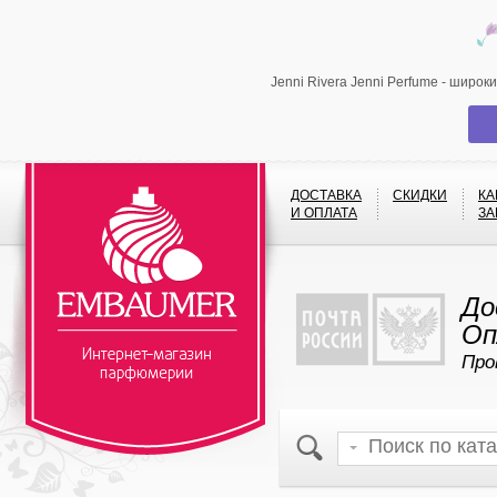
Jenni Rivera Jenni Perfume - широ
ДОСТАВКА
СКИДКИ
КА
И ОПЛАТА
ЗА
До
Оп
Про