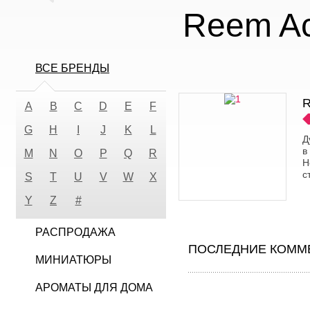
Reem A
ВСЕ БРЕНДЫ
R
A
B
C
D
E
F
G
H
I
J
K
L
Д
в
M
N
O
P
Q
R
Н
с
S
T
U
V
W
X
Y
Z
#
РАСПРОДАЖА
ПОСЛЕДНИЕ КОММЕ
МИНИАТЮРЫ
АРОМАТЫ ДЛЯ ДОМА