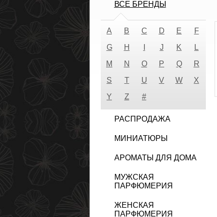
ВСЕ БРЕНДЫ
A
B
C
D
E
F
G
H
I
J
K
L
M
N
O
P
Q
R
S
T
U
V
W
X
Y
Z
#
РАСПРОДАЖА
МИНИАТЮРЫ
АРОМАТЫ ДЛЯ ДОМА
МУЖСКАЯ
ПАРФЮМЕРИЯ
ЖЕНСКАЯ
ПАРФЮМЕРИЯ