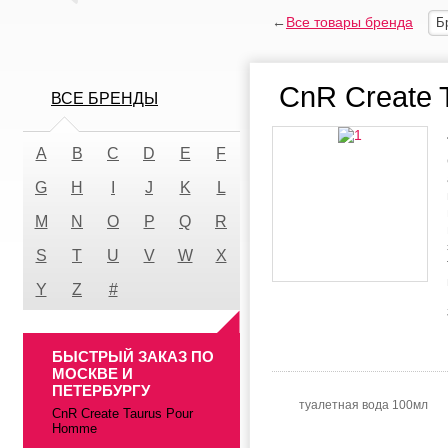
←
Все товары бренда
Б
CnR Create 
ВСЕ БРЕНДЫ
A
B
C
D
E
F
G
H
I
J
K
L
M
N
O
P
Q
R
S
T
U
V
W
X
Y
Z
#
БЫСТРЫЙ ЗАКАЗ ПО
МОСКВЕ И
ПЕТЕРБУРГУ
туалетная вода 100мл
CnR Create Taurus Pour
Homme