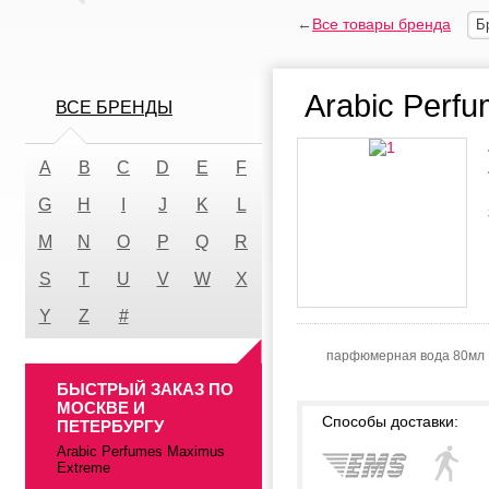
←
Все товары бренда
Б
Arabic Perf
ВСЕ БРЕНДЫ
A
B
C
D
E
F
G
H
I
J
K
L
M
N
O
P
Q
R
S
T
U
V
W
X
Y
Z
#
парфюмерная вода 80мл
БЫСТРЫЙ ЗАКАЗ ПО
МОСКВЕ И
Способы доставки:
ПЕТЕРБУРГУ
Arabic Perfumes Maximus
Extreme