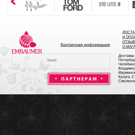
ДОСТА
И ОПЛ
ОТЗЫ
Контактная информация
О МАГ
Доставка
Петербург
Tweet
Челябинск
Владивост
Мурманск 
Калуга, С
Смоленск,