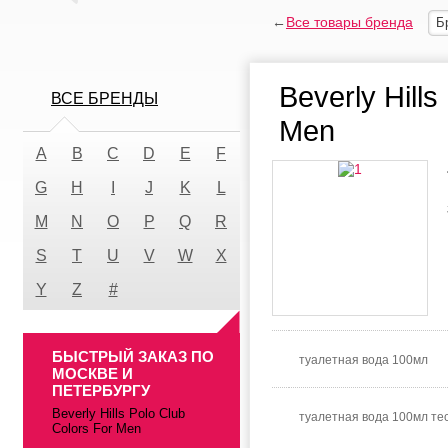
←
Все товары бренда
Б
Beverly Hills
ВСЕ БРЕНДЫ
Men
A
B
C
D
E
F
G
H
I
J
K
L
M
N
O
P
Q
R
S
T
U
V
W
X
Y
Z
#
БЫСТРЫЙ ЗАКАЗ ПО
туалетная вода 100мл
МОСКВЕ И
ПЕТЕРБУРГУ
Beverly Hills Polo Club
туалетная вода 100мл те
Colors For Men