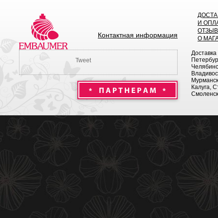
ДОСТА
И ОПЛ
ОТЗЫ
Контактная информация
О МАГ
Доставка
Петербург
Tweet
Челябинск
Владивост
Мурманск 
Калуга, С
Смоленск,