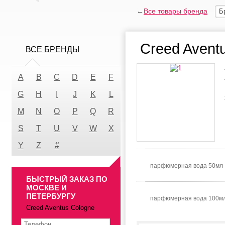
←
Все товары бренда
Б
Creed Avent
ВСЕ БРЕНДЫ
A
B
C
D
E
F
G
H
I
J
K
L
M
N
O
P
Q
R
S
T
U
V
W
X
Y
Z
#
парфюмерная вода 50мл
БЫСТРЫЙ ЗАКАЗ ПО
МОСКВЕ И
ПЕТЕРБУРГУ
парфюмерная вода 100м
Creed Aventus Cologne