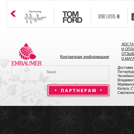
ДОСТА
И ОПЛ
ОТЗЫ
Контактная информация
О МАГ
Доставка
Петербург
Tweet
Челябинск
Владивост
Мурманск 
Калуга, С
Смоленск,