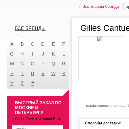
←
Все товары бренда
Б
Gilles Cantue
ВСЕ БРЕНДЫ
A
B
C
D
E
F
G
H
I
J
K
L
M
N
O
P
Q
R
S
T
U
V
W
X
Y
Z
#
БЫСТРЫЙ ЗАКАЗ ПО
парфюмированная вода 
МОСКВЕ И
ПЕТЕРБУРГУ
Gilles Cantuel Arsenal Blue
Способы доставки: