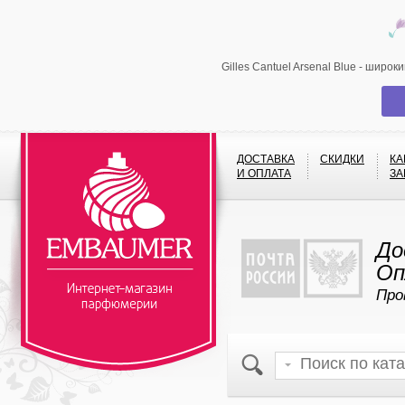
Gilles Cantuel Arsenal Blue - шир
ДОСТАВКА
СКИДКИ
КА
И ОПЛАТА
ЗА
До
Оп
Про