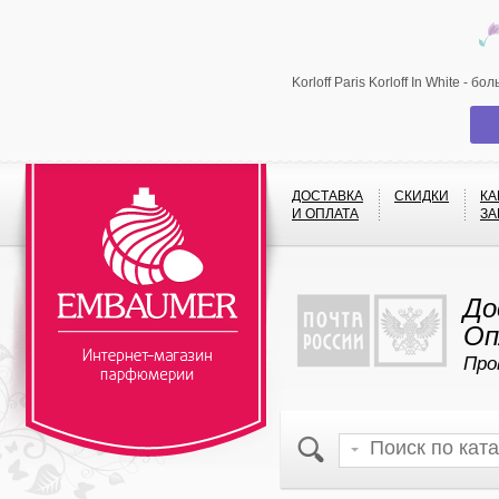
Korloff Paris Korloff In White -
ДОСТАВКА
СКИДКИ
КА
И ОПЛАТА
ЗА
До
Оп
Про