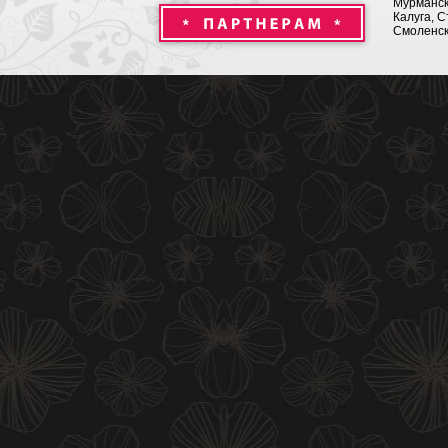
Мурманск 
Калуга, С
Смоленск,