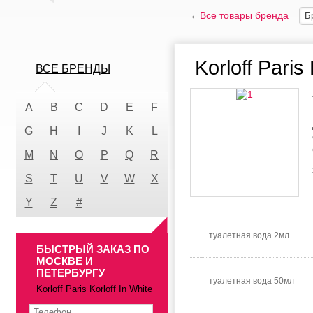
←
Все товары бренда
Б
Korloff Paris 
ВСЕ БРЕНДЫ
A
B
C
D
E
F
G
H
I
J
K
L
M
N
O
P
Q
R
S
T
U
V
W
X
Y
Z
#
туалетная вода 2мл
БЫСТРЫЙ ЗАКАЗ ПО
МОСКВЕ И
ПЕТЕРБУРГУ
туалетная вода 50мл
Korloff Paris Korloff In White