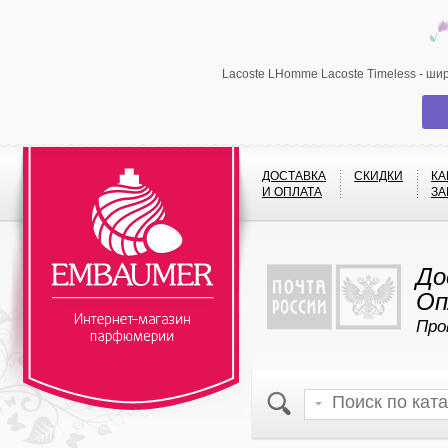
Lacoste LHomme Lacoste Timeless - ши
ДОСТАВКА
СКИДКИ
КА
И ОПЛАТА
ЗА
До
Оп
Про