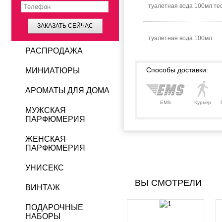
туалетная вода 100мл те
ЗАКАЗАТЬ СЕЙЧАС
туалетная вода 100мл
РАСПРОДАЖА
Способы доставки:
МИНИАТЮРЫ
АРОМАТЫ ДЛЯ ДОМА
EMS
Курьер
МУЖСКАЯ
ПАРФЮМЕРИЯ
ЖЕНСКАЯ
ПАРФЮМЕРИЯ
УНИСЕКС
ВЫ СМОТРЕЛИ
ВИНТАЖ
ПОДАРОЧНЫЕ
НАБОРЫ