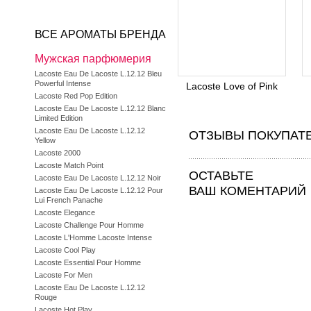
ВСЕ АРОМАТЫ БРЕНДА
Мужская парфюмерия
Lacoste Eau De Lacoste L.12.12 Bleu
Powerful Intense
Lacoste Love of Pink
Lacoste Red Pop Edition
Lacoste Eau De Lacoste L.12.12 Blanc
Limited Edition
Lacoste Eau De Lacoste L.12.12
ОТЗЫВЫ ПОКУПАТ
Yellow
Lacoste 2000
Lacoste Match Point
ОСТАВЬТЕ
Lacoste Eau De Lacoste L.12.12 Noir
ВАШ КОМЕНТАРИЙ
Lacoste Eau De Lacoste L.12.12 Pour
Lui French Panache
Lacoste Elegance
Lacoste Challenge Pour Homme
Lacoste L'Homme Lacoste Intense
Lacoste Cool Play
Lacoste Essential Pour Homme
Lacoste For Men
Lacoste Eau De Lacoste L.12.12
Rouge
Lacoste Hot Play