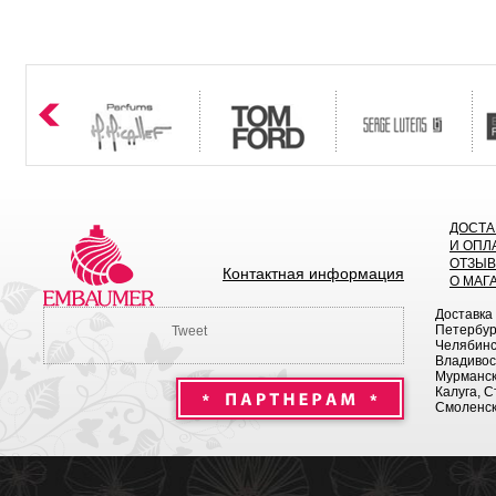
ДОСТА
И ОПЛ
ОТЗЫ
Контактная информация
О МАГ
Доставка
Петербург
Tweet
Челябинск
Владивост
Мурманск 
Калуга, С
Смоленск,