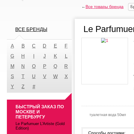
←
Все товары бренда
Б
Le Parfumuer 
ВСЕ БРЕНДЫ
A
B
C
D
E
F
G
H
I
J
K
L
M
N
O
P
Q
R
S
T
U
V
W
X
Y
Z
#
БЫСТРЫЙ ЗАКАЗ ПО
МОСКВЕ И
туалетная вода 50мл
ПЕТЕРБУРГУ
Le Parfumuer L'Artiste (Gold
Edition)
Способы доставки: