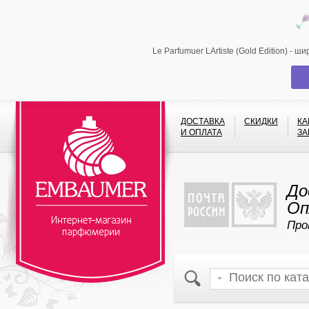
Le Parfumuer LArtiste (Gold Edition) -
ДОСТАВКА
СКИДКИ
КА
И ОПЛАТА
ЗА
До
Оп
Про