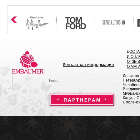
ДОСТА
И ОПЛ
ОТЗЫ
Контактная информация
О МАГ
Доставка
Петербург
Tweet
Челябинск
Владивост
Мурманск 
Калуга, С
Смоленск,