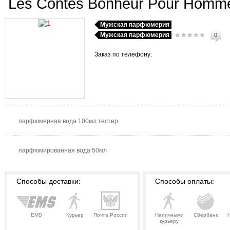
Les Contes Bonheur Pour Homm
Мужская парфюмерия
Мужская парфюмерия
0
Заказ по телефону:
парфюмерная вода 100мл тестер
парфюмированная вода 50мл
Способы доставки:
Способы оплаты:
EMS
Курьер
Почта России
Наличными
Сбербанк
курьеру