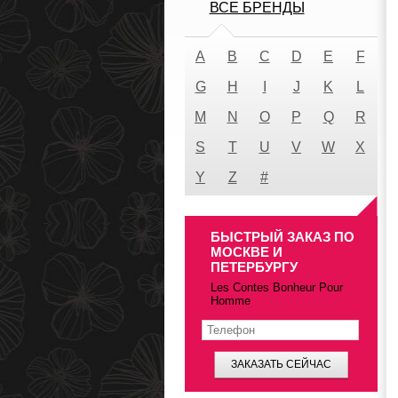
ВСЕ БРЕНДЫ
A
B
C
D
E
F
G
H
I
J
K
L
M
N
O
P
Q
R
S
T
U
V
W
X
Y
Z
#
БЫСТРЫЙ ЗАКАЗ ПО
МОСКВЕ И
ПЕТЕРБУРГУ
Les Contes Bonheur Pour
Homme
ЗАКАЗАТЬ СЕЙЧАС