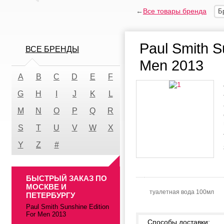
←
Все товары бренда
Б
Paul Smith S
ВСЕ БРЕНДЫ
Men 2013
A
B
C
D
E
F
G
H
I
J
K
L
M
N
O
P
Q
R
S
T
U
V
W
X
Y
Z
#
БЫСТРЫЙ ЗАКАЗ ПО
МОСКВЕ И
туалетная вода 100мл
ПЕТЕРБУРГУ
Paul Smith Sunshine Edition
For Men 2013
Способы доставки: