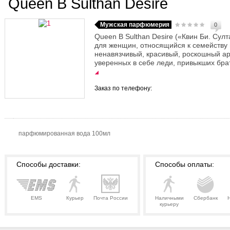
Queen B Sulthan Desire
Мужская парфюмерия
0
Queen B Sulthan Desire («Квин Би. Сул
для женщин, относящийся к семейству 
ненавязчивый, красивый, роскошный ар
уверенных в себе леди, привыкших брат
Заказ по телефону:
парфюмированная вода 100мл
Способы доставки:
Способы оплаты:
EMS
Курьер
Почта России
Наличными
Сбербанк
курьеру