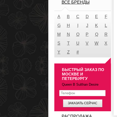
ВСЕ БРЕНДЫ
A
B
C
D
E
F
G
H
I
J
K
L
M
N
O
P
Q
R
S
T
U
V
W
X
Y
Z
#
БЫСТРЫЙ ЗАКАЗ ПО
МОСКВЕ И
ПЕТЕРБУРГУ
Queen B Sulthan Desire
ЗАКАЗАТЬ СЕЙЧАС
РАСПРОДАЖА