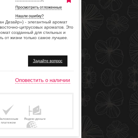
Просмотреть отложенные
Нашли ошибку?
тан Дезайр») - элегантный аромат
восточно-цитрусовых ароматов. Это
омат созданный для стильных и
ь от жизни только самое лучшее.
Задайте вопрос
Оповестить о наличии
Наложенным
Яндекс-деньги
платежом
Webmoney