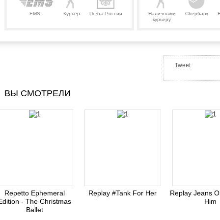
EMS
Курьер
Почта России
Наличными
Сбербанк
курьеру
Tweet
ВЫ СМОТРЕЛИ
Repetto Ephemeral
Replay #Tank For Her
Replay Jeans Or
Edition - The Christmas
Him
Ballet