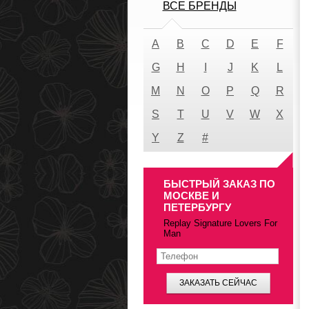
ВСЕ БРЕНДЫ
A
B
C
D
E
F
G
H
I
J
K
L
M
N
O
P
Q
R
S
T
U
V
W
X
Y
Z
#
БЫСТРЫЙ ЗАКАЗ ПО
МОСКВЕ И
ПЕТЕРБУРГУ
Replay Signature Lovers For
Man
ЗАКАЗАТЬ СЕЙЧАС