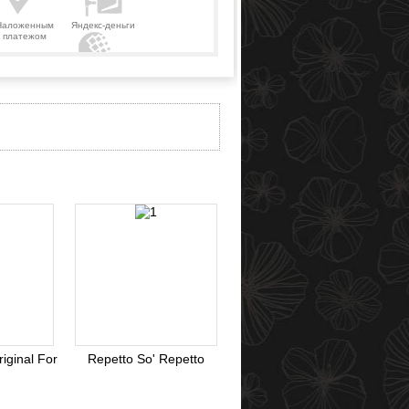
Наложенным
Яндекс-деньги
платежом
Webmoney
iginal For
Repetto So' Repetto