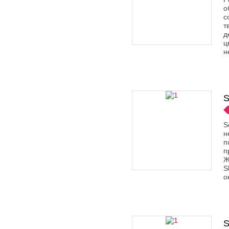
о
с
т
д
ц
н
S
S
н
п
п
Ж
S
о
S