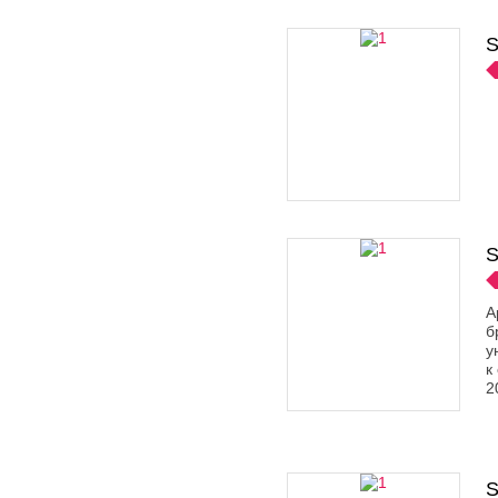
S
S
А
б
у
к
2
S