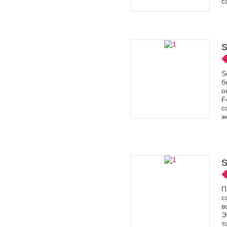
с
S
S
б
о
F
с
ж
S
П
с
в
Э
т