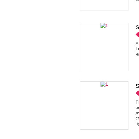
S
А
L
н
S
П
о
д
с
ч