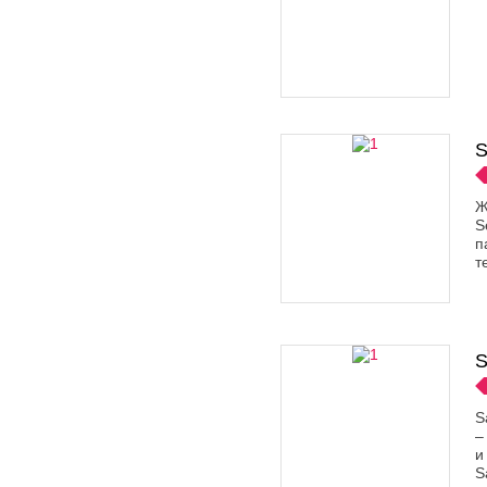
S
Ж
S
п
т
S
S
–
и
S