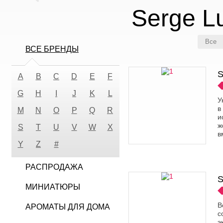
Serge L
Все
ВСЕ БРЕНДЫ
S
A
B
C
D
E
F
G
H
I
J
K
L
У
в
M
N
O
P
Q
R
и
ж
S
T
U
V
W
X
в
Y
Z
#
РАСПРОДАЖА
S
МИНИАТЮРЫ
В
АРОМАТЫ ДЛЯ ДОМА
с
э