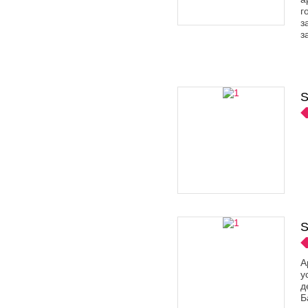
г
з
з
S
S
А
у
д
Б