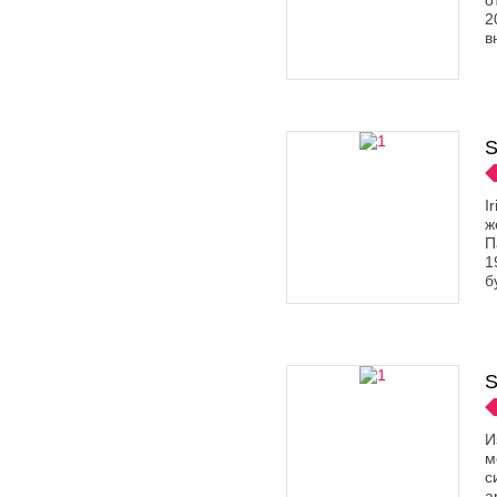
о
2
в
S
I
ж
П
1
б
S
И
м
с
а