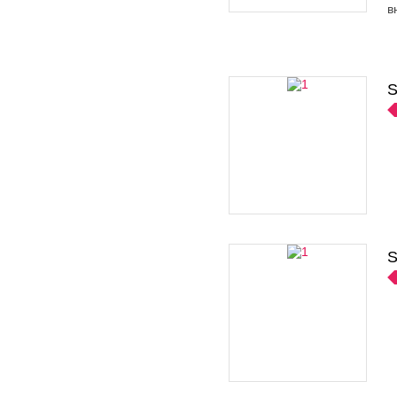
в
S
S