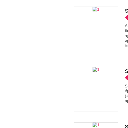
S
А
б
ч
а
м
S
S
б
(
а
S