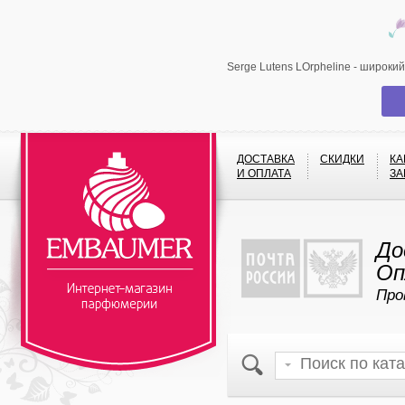
Serge Lutens LOrpheline - широки
ДОСТАВКА
СКИДКИ
КА
И ОПЛАТА
ЗА
До
Оп
Про