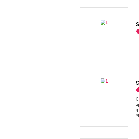
S
S
С
а
г
а