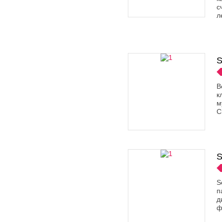
с
л
S
B
к
м
C
S
S
п
д
ф