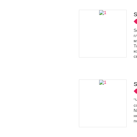
S
S
г
м
T
к
с
S
“
с
N
н
п