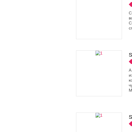
С
в
C
с
S
A
и
к
ч
М
S