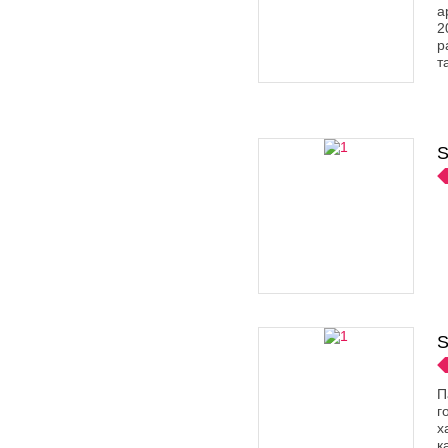
а
2
р
т
S
S
П
г
х
к