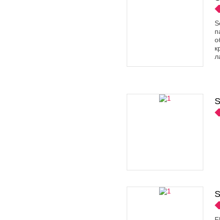
S
п
о
к
л
S
S
F