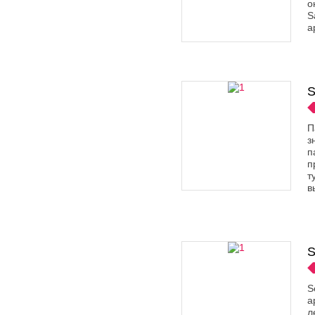
о
S
а
S
П
з
п
п
т
в
S
S
а
л