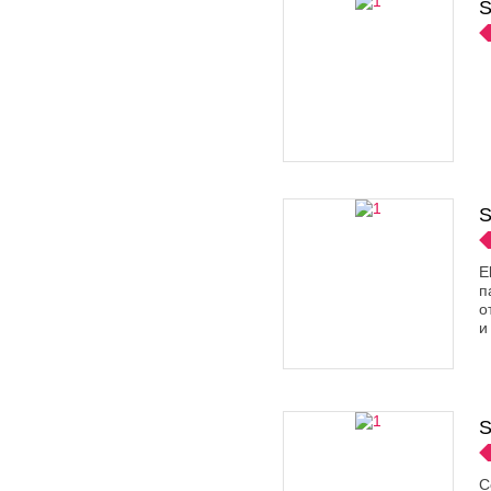
S
S
E
п
о
и
S
С