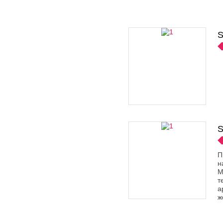
S
S
П
н
M
т
а
ж