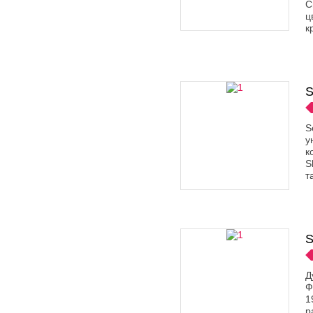
С
ц
к
S
S
у
к
S
т
S
Д
Ф
1
р