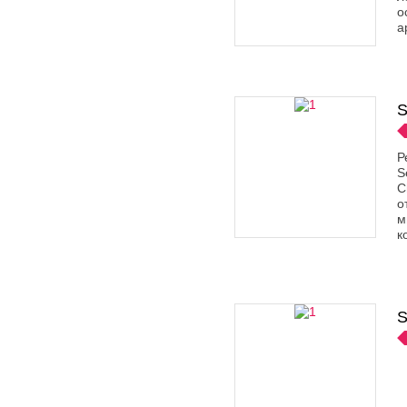
о
а
S
Р
S
C
о
м
к
S