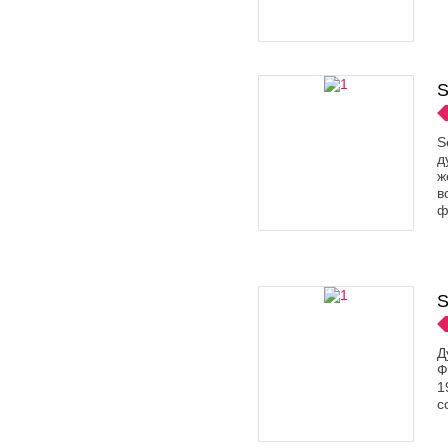
S
S
д
ж
в
ф
S
Д
Ф
1
с