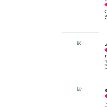
С
в
F
S
E
п
п
г
S
S