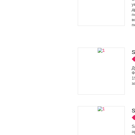
у
д
п
в
п
S
Д
Ф
1
з
S
S
а