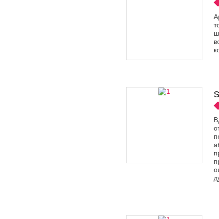
А
т
ш
в
к
S
В
о
п
а
п
п
о
д