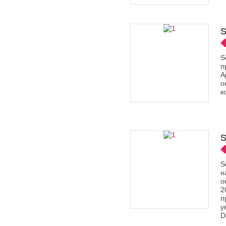
S
S
п
А
о
к
S
S
н
о
2
п
у
D