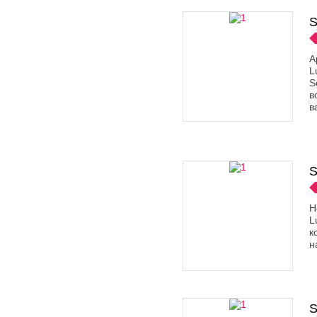
S
А
L
S
в
в
S
Н
L
к
н
S