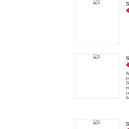
S
S
А
у
S
Н
с
б
S