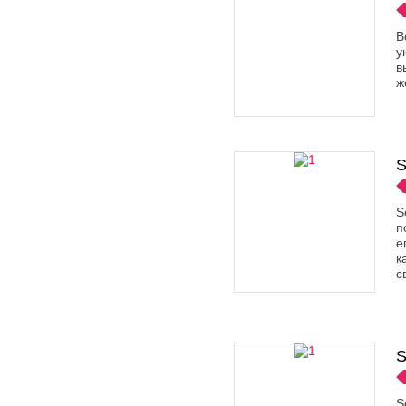
B
у
в
ж
S
S
п
е
к
с
S
S