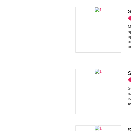
S
М
а
п
в
п
S
S
н
г
д
S