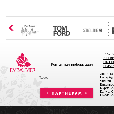
ДОСТА
И ОПЛ
ОТЗЫ
Контактная информация
О МАГ
Доставка
Петербург
Tweet
Челябинск
Владивост
Мурманск 
Калуга, С
Смоленск,