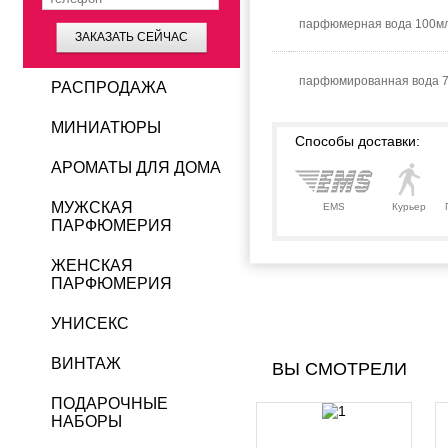
парфюмерная вода 100мл
ЗАКАЗАТЬ СЕЙЧАС
парфюмированная вода 
РАСПРОДАЖА
МИНИАТЮРЫ
Способы доставки:
АРОМАТЫ ДЛЯ ДОМА
МУЖСКАЯ
EMS
Курьер
ПАРФЮМЕРИЯ
ЖЕНСКАЯ
ПАРФЮМЕРИЯ
УНИСЕКС
ВИНТАЖ
ВЫ СМОТРЕЛИ
ПОДАРОЧНЫЕ
НАБОРЫ