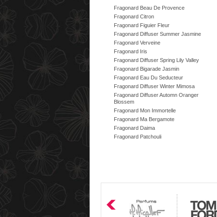
Fragonard Beau De Provence
Fragonard Citron
Fragonard Figuier Fleur
Fragonard Diffuser Summer Jasmine
Fragonard Verveine
Fragonard Iris
Fragonard Diffuser Spring Lily Valley
Fragonard Bigarade Jasmin
Fragonard Eau Du Seducteur
Fragonard Diffuser Winter Mimosa
Fragonard Diffuser Automn Oranger
Blossem
Fragonard Mon Immortelle
Fragonard Ma Bergamote
Fragonard Daima
Fragonard Patchouli