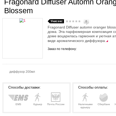
Fragonard Diffuser Automn Oran
Blossem
Унисекс
0
Fragonard Diffuser automn oranger blo
дома. Эта парфюмерная композиция со
доме воцарилась гармония и уютная а
виде ароматического диффузора.
Заказ по телефону:
диффузор 200мл
Способы доставки:
Способы оплаты:
EMS
Курьер
Почта России
Наличными
Сбербанк
курьеру