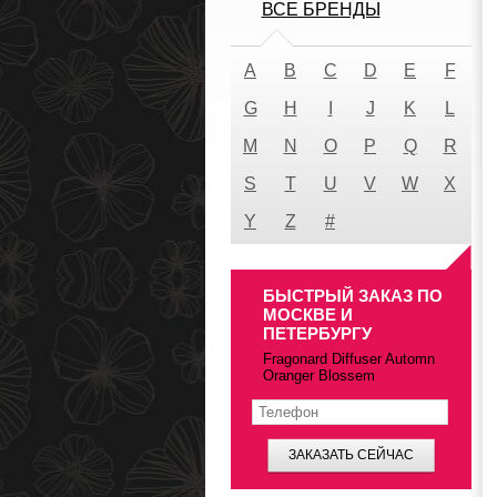
ВСЕ БРЕНДЫ
A
B
C
D
E
F
G
H
I
J
K
L
M
N
O
P
Q
R
S
T
U
V
W
X
Y
Z
#
БЫСТРЫЙ ЗАКАЗ ПО
МОСКВЕ И
ПЕТЕРБУРГУ
Fragonard Diffuser Automn
Oranger Blossem
ЗАКАЗАТЬ СЕЙЧАС