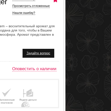
ger
Просмотреть отложенные
Нашли ошибку?
ssem – восхитительный аромат для
здана для того, чтобы в Вашем
тмосфера. Аромат представлен в
Задайте вопрос
Оповестить о наличии
Наложенным
Яндекс-деньги
платежом