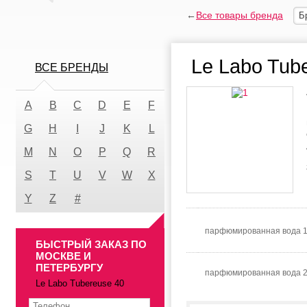
←
Все товары бренда
Б
Le Labo Tub
ВСЕ БРЕНДЫ
A
B
C
D
E
F
G
H
I
J
K
L
M
N
O
P
Q
R
S
T
U
V
W
X
Y
Z
#
парфюмированная вода 
БЫСТРЫЙ ЗАКАЗ ПО
МОСКВЕ И
ПЕТЕРБУРГУ
парфюмированная вода 
Le Labo Tubereuse 40