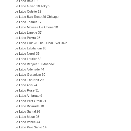
Le Labo Baie 19
Le Labo Gaiac 10 Tokyo
Le Labo Colette 19
Le Labo Baie Rose 26 Chicago
Le Labo Jasmin 17
Le Labo Mousse De Chene 30
Le Labo Limette 37
Le Labo Poivre 23
Le Labo Cuir 28 The Dubai Exclusive
Le Labo Labdanum 18
Le Labo Neroli 36
Le Labo Laurier 62
Le Labo Benjoin 19 Moscow
Le Labo Aldehyde 44
Le Labo Geranium 30
Le Labo The Noir 29
Le Labo Anis 24
Le Labo Rose 31
Le Labo Ambrette 9
Le Labo Petit Grain 21
Le Labo Bigarade 18
Le Labo Santal 26
Le Labo Musc 25
Le Labo Vanille 44
Le Labo Palo Santo 14