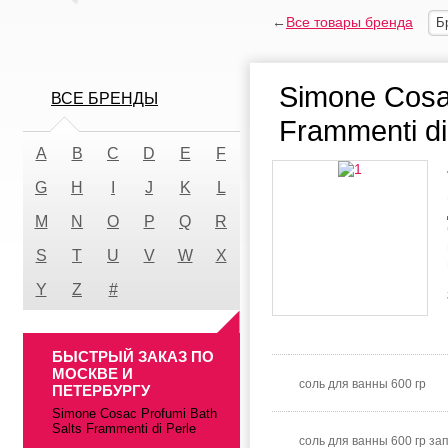
←
Все товары бренда
Б
Simone Cosac
ВСЕ БРЕНДЫ
Frammenti di
A
B
C
D
E
F
G
H
I
J
K
L
M
N
O
P
Q
R
S
T
U
V
W
X
Y
Z
#
БЫСТРЫЙ ЗАКАЗ ПО
МОСКВЕ И
соль для ванны 600 гр
ПЕТЕРБУРГУ
Simone Cosac Profumi Bath
Salts Frammenti di Perle
соль для ванны 600 гр за