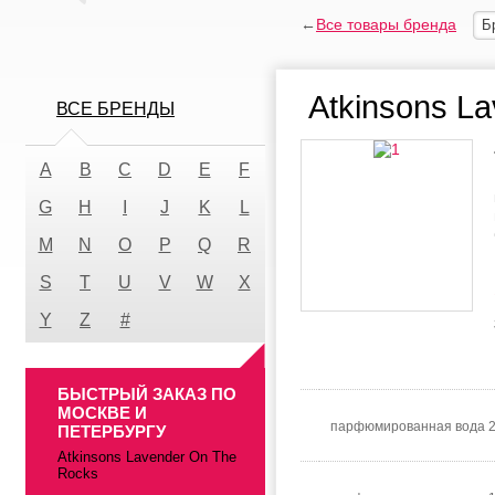
←
Все товары бренда
Б
Atkinsons L
ВСЕ БРЕНДЫ
A
B
C
D
E
F
G
H
I
J
K
L
M
N
O
P
Q
R
S
T
U
V
W
X
Y
Z
#
БЫСТРЫЙ ЗАКАЗ ПО
МОСКВЕ И
парфюмированная вода 
ПЕТЕРБУРГУ
Atkinsons Lavender On The
Rocks