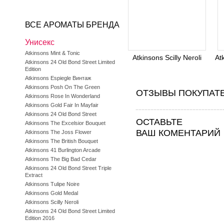
ВСЕ АРОМАТЫ БРЕНДА
Унисекс
Atkinsons Mint & Tonic
Atkinsons Scilly Neroli
At
Atkinsons 24 Old Bond Street Limited
Edition
Atkinsons Espiegle Винтаж
Atkinsons Posh On The Green
ОТЗЫВЫ ПОКУПАТ
Atkinsons Rose In Wonderland
Atkinsons Gold Fair In Mayfair
Atkinsons 24 Old Bond Street
ОСТАВЬТЕ
Atkinsons The Excelsior Bouquet
ВАШ КОМЕНТАРИЙ
Atkinsons The Joss Flower
Atkinsons The British Bouquet
Atkinsons 41 Burlington Arcade
Atkinsons The Big Bad Cedar
Atkinsons 24 Old Bond Street Triple
Extract
Atkinsons Tulipe Noire
Atkinsons Gold Medal
Atkinsons Scilly Neroli
Atkinsons 24 Old Bond Street Limited
Edition 2016