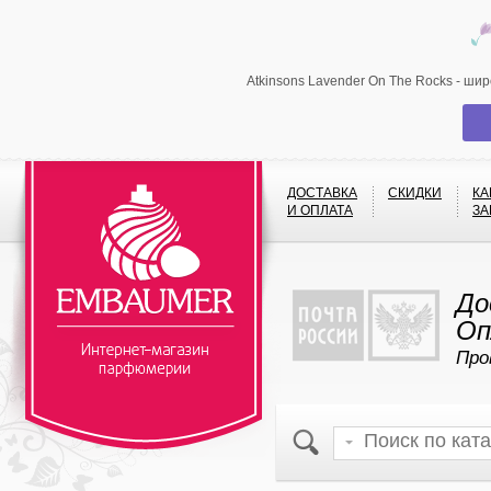
Atkinsons Lavender On The Rocks - ши
ДОСТАВКА
СКИДКИ
КА
И ОПЛАТА
ЗА
До
Оп
Про