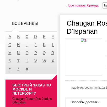
←
Все товары бренда
Б
Chaugan Ros
ВСЕ БРЕНДЫ
D'Ispahan
A
B
C
D
E
F
G
H
I
J
K
L
M
N
O
P
Q
R
S
T
U
V
W
X
Y
Z
#
БЫСТРЫЙ ЗАКАЗ ПО
парфюмированная вода 
МОСКВЕ И
ПЕТЕРБУРГУ
Chaugan Rosee Des Jardins
Способы доставки:
D'Ispahan