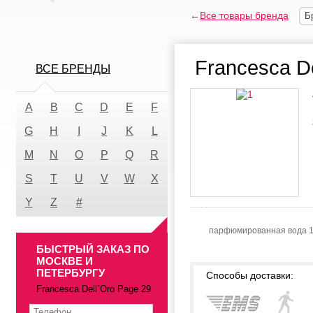
←
Все товары бренда
Б
Francesca D
ВСЕ БРЕНДЫ
A
B
C
D
E
F
G
H
I
J
K
L
M
N
O
P
Q
R
S
T
U
V
W
X
Y
Z
#
парфюмированная вода 
БЫСТРЫЙ ЗАКАЗ ПО
МОСКВЕ И
ПЕТЕРБУРГУ
Способы доставки:
Francesca Dell`Oro Page 29