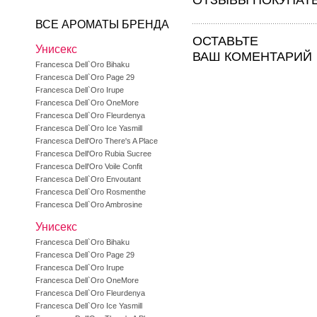
ОТЗЫВЫ ПОКУПАТ
ВСЕ АРОМАТЫ БРЕНДА
ОСТАВЬТЕ
Унисекс
ВАШ КОМЕНТАРИЙ
Francesca Dell`Oro Bihaku
Francesca Dell`Oro Page 29
Francesca Dell`Oro Irupe
Francesca Dell`Oro OneMore
Francesca Dell`Oro Fleurdenya
Francesca Dell`Oro Ice Yasmill
Francesca Dell'Oro There's A Place
Francesca Dell'Oro Rubia Sucree
Francesca Dell'Oro Voile Confit
Francesca Dell`Oro Envoutant
Francesca Dell`Oro Rosmenthe
Francesca Dell`Oro Ambrosine
Унисекс
Francesca Dell`Oro Bihaku
Francesca Dell`Oro Page 29
Francesca Dell`Oro Irupe
Francesca Dell`Oro OneMore
Francesca Dell`Oro Fleurdenya
Francesca Dell`Oro Ice Yasmill