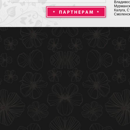
Владивост
Мурманск 
Калуга, С
Смоленск,