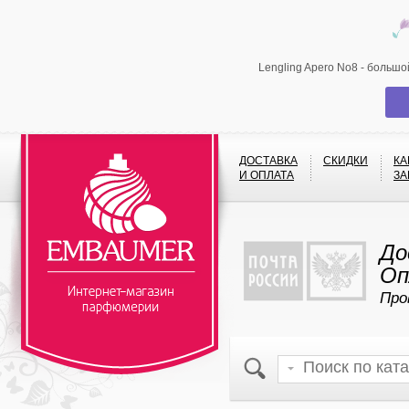
Lengling Apero No8 - больш
ДОСТАВКА
СКИДКИ
КА
И ОПЛАТА
ЗА
До
Оп
Про