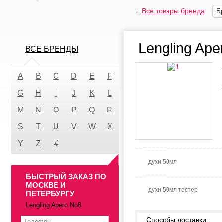
←
Все товары бренда
Б
Lengling Ape
ВСЕ БРЕНДЫ
A
B
C
D
E
F
G
H
I
J
K
L
M
N
O
P
Q
R
S
T
U
V
W
X
Y
Z
#
духи 50мл
БЫСТРЫЙ ЗАКАЗ ПО
МОСКВЕ И
духи 50мл тестер
ПЕТЕРБУРГУ
Lengling Apero No8
Способы доставки: