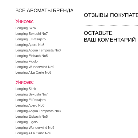
ВСЕ АРОМАТЫ БРЕНДА
ОТЗЫВЫ ПОКУПАТ
Унисекс
Lengling Skrik
ОСТАВЬТЕ
Lengling Sekushi No7
ВАШ КОМЕНТАРИЙ
Lengling El Pasajero
Lengling Apero No8
Lengling Acqua Tempesta No3
Lengling Eisbach No5
Lengling Figolo
Lengling Wunderwind No9
Lengling A La Carte No6
Унисекс
Lengling Skrik
Lengling Sekushi No7
Lengling El Pasajero
Lengling Apero No8
Lengling Acqua Tempesta No3
Lengling Eisbach No5
Lengling Figolo
Lengling Wunderwind No9
Lengling A La Carte No6