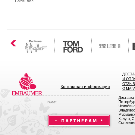
Gothic Rose
ДОСТА
И ОПЛ
ОТЗЫ
Контактная информация
О МАГ
Доставка
Петербург
Tweet
Челябинск
Владивост
Мурманск 
Калуга, С
Смоленск,