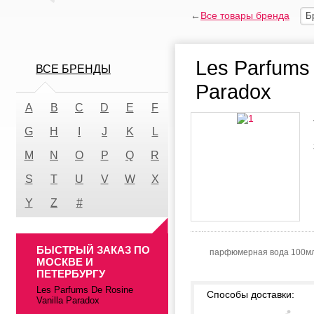
←
Все товары бренда
Б
Les Parfums 
ВСЕ БРЕНДЫ
Paradox
A
B
C
D
E
F
G
H
I
J
K
L
M
N
O
P
Q
R
S
T
U
V
W
X
Y
Z
#
БЫСТРЫЙ ЗАКАЗ ПО
парфюмерная вода 100м
МОСКВЕ И
ПЕТЕРБУРГУ
Les Parfums De Rosine
Способы доставки:
Vanilla Paradox