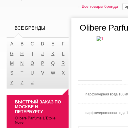
←
Все товары бренда
Б
Olibere Parf
ВСЕ БРЕНДЫ
A
B
C
D
E
F
G
H
I
J
K
L
M
N
O
P
Q
R
S
T
U
V
W
X
Y
Z
#
парфюмерная вода 100мл
БЫСТРЫЙ ЗАКАЗ ПО
МОСКВЕ И
ПЕТЕРБУРГУ
парфюмированная вода 
Olibere Parfums L`Etoile
Noire