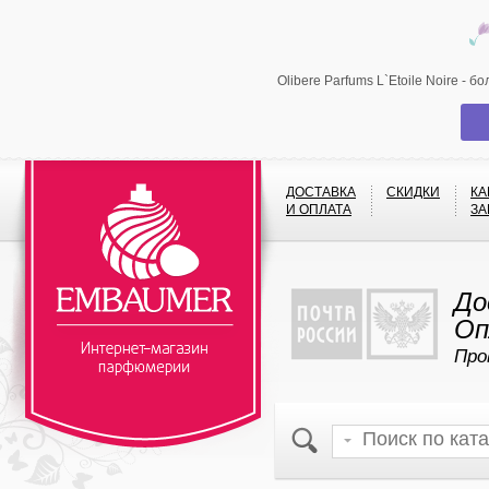
Olibere Parfums L`Etoile Noire -
ДОСТАВКА
СКИДКИ
КА
И ОПЛАТА
ЗА
До
Оп
Про