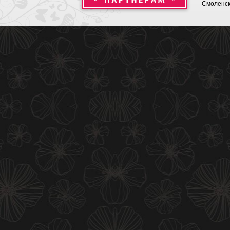
Смоленск,