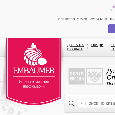
Henri Bendel Passion Flover & Musk - 
ДОСТАВКА
СКИДКИ
КА
И ОПЛАТА
ЗА
До
Оп
Про