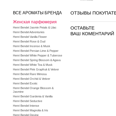
ОТЗЫВЫ ПОКУПАТ
ВСЕ АРОМАТЫ БРЕНДА
Женская парфюмерия
ОСТАВЬТЕ
Henri Bendel Jasmin Petals & Lilac
Henri Bendel Adventuries
ВАШ КОМЕНТАРИЙ
Henri Bendel Vanilla Flower
Henri Bendel Rose & Oud
Henri Bendel Incense & Musk
Henri Bendel Persian Lime & Pepper
Henri Bendel White Pepper & Tuberose
Henri Bendel Spring Blossom & Agava
Henri Bendel White Tea & Musk
Henri Bendel Pink Grapfruit & Vetiver
Henri Bendel Rare Mimosa
Henri Bendel Orchid & Vetiver
Henri Bendel Exotic
Henri Bendel Orange Blossom &
Jasmine
Henri Bendel Gardenia & Vanilla
Henri Bendel Seductive
Henri Bendel Intense
Henri Bendel Magnolia & Iris
Henri Bendel Devine