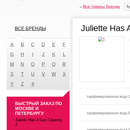
←
Все товары бренда
Б
Juliette Has 
ВСЕ БРЕНДЫ
A
B
C
D
E
F
G
H
I
J
K
L
M
N
O
P
Q
R
S
T
U
V
W
X
Y
Z
#
парфюмированная вода 1
БЫСТРЫЙ ЗАКАЗ ПО
МОСКВЕ И
ПЕТЕРБУРГУ
парфюмированная вода 
Juliette Has A Gun Calamity
J.
парфюмированная вода 5