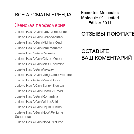
Escentric Molecules
ВСЕ АРОМАТЫ БРЕНДА
Molecule 01 Limited
Edition 2011
Женская парфюмерия
Juliette Has A Gun Lady Vengeance
ОТЗЫВЫ ПОКУПАТ
Juliette Has A Gun Gentlewoman
Juliette Has A Gun Midnight Oud
Juliette Has A Gun Mad Madame
ОСТАВЬТЕ
Juliette Has A Gun Calamity J.
ВАШ КОМЕНТАРИЙ
Juliette Has A Gun Citizen Queen
Juliette Has A Gun Miss Charming
Juliette Has A Gun Anyway
Juliette Has A Gun Vengeance Extreme
Juliette Has A Gun Moon Dance
Juliette Has A Gun Sunny Side Up
Juliette Has A Gun Lipstick Fever
Juliette Has A Gun Romantina
Juliette Has A Gun White Spirit
Juliette Has A Gun Liquid Illusion
Juliette Has A Gun Not A Perfume
Superdose
Juliette Has A Gun Not A Perfume