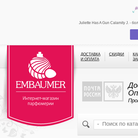
Juliette Has A Gun Calamity J. -
ДОСТАВКА
СКИДКИ
КА
И ОПЛАТА
ЗА
До
Оп
Про