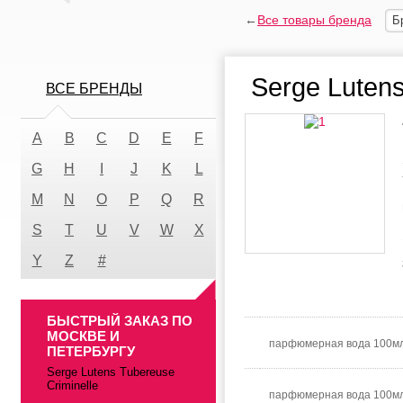
←
Все товары бренда
Б
Serge Lutens
ВСЕ БРЕНДЫ
A
B
C
D
E
F
G
H
I
J
K
L
M
N
O
P
Q
R
S
T
U
V
W
X
Y
Z
#
БЫСТРЫЙ ЗАКАЗ ПО
МОСКВЕ И
парфюмерная вода 100м
ПЕТЕРБУРГУ
Serge Lutens Tubereuse
Criminelle
парфюмерная вода 100мл