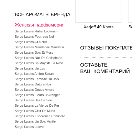
ВСЕ АРОМАТЫ БРЕНДА
Женская парфюмерия
Xerjoff 40 Knots
S
Serge Lutens Rahat Loukoum
Serge Lutens Fourreau Noir
Serge Lutens A La Nuit
ОТЗЫВЫ ПОКУПАТ
Serge Lutens Mandarine Mandarin
Serge Lutens Bois Et Musc
Serge Lutens Nuit De Cellophane
Serge Lutens Sa Majeste La Rose
ОСТАВЬТЕ
Serge Lutens Un Lys
ВАШ КОМЕНТАРИЙ
Serge Lutens Ambre Sultan
Serge Lutens Feminite Du Bois
Serge Lutens Datura Noir
Serge Lutens Douce Amere
Serge Lutens Fleurs D'Oranger
Serge Lutens Bas De Soie
Serge Lutens La Vierge De Fer
Serge Lutens Clair De Musc
Serge Lutens Tubereuse Criminelle
Serge Lutens Un Bois Vanille
Serge Lutens Louve