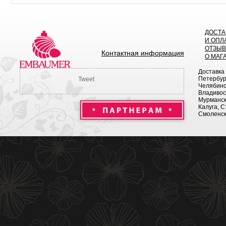
ДОСТА
И ОПЛ
ОТЗЫ
Контактная информация
О МАГ
Доставка
Петербург
Tweet
Челябинск
Владивост
Мурманск 
Калуга, С
Смоленск,