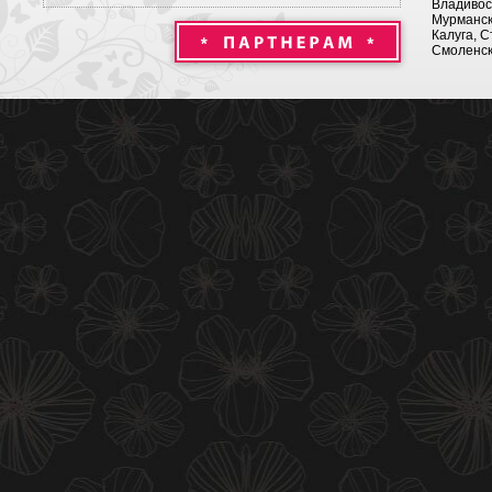
Владивост
Мурманск 
Калуга, С
Смоленск,