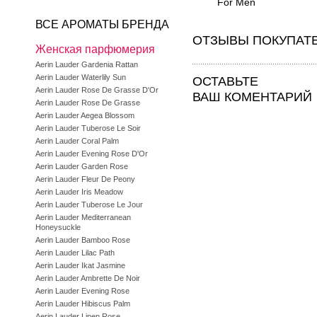
For Men
ВСЕ АРОМАТЫ БРЕНДА
ОТЗЫВЫ ПОКУПАТ
Женская парфюмерия
Aerin Lauder Gardenia Rattan
Aerin Lauder Waterlily Sun
ОСТАВЬТЕ
Aerin Lauder Rose De Grasse D'Or
ВАШ КОМЕНТАРИЙ
Aerin Lauder Rose De Grasse
Aerin Lauder Aegea Blossom
Aerin Lauder Tuberose Le Soir
Aerin Lauder Coral Palm
Aerin Lauder Evening Rose D'Or
Aerin Lauder Garden Rose
Aerin Lauder Fleur De Peony
Aerin Lauder Iris Meadow
Aerin Lauder Tuberose Le Jour
Aerin Lauder Mediterranean
Honeysuckle
Aerin Lauder Bamboo Rose
Aerin Lauder Lilac Path
Aerin Lauder Ikat Jasmine
Aerin Lauder Ambrette De Noir
Aerin Lauder Evening Rose
Aerin Lauder Hibiscus Palm
Aerin Lauder Linen Rose