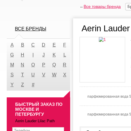
←
Все товары бренда
Б
Aerin Lauder
ВСЕ БРЕНДЫ
A
B
C
D
E
F
G
H
I
J
K
L
M
N
O
P
Q
R
S
T
U
V
W
X
Y
Z
#
парфюмированная вода 
БЫСТРЫЙ ЗАКАЗ ПО
МОСКВЕ И
ПЕТЕРБУРГУ
парфюмированная вода 5
Aerin Lauder Lilac Path