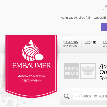
Aerin Lauder Lilac Path - широки
ДОСТАВКА
СКИДКИ
КА
И ОПЛАТА
ЗА
До
Оп
Про