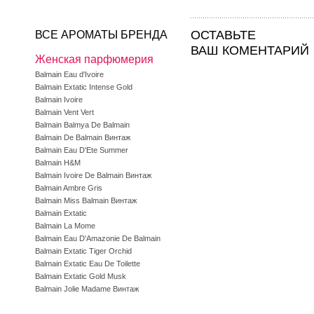
ОСТАВЬТЕ
ВСЕ АРОМАТЫ БРЕНДА
ВАШ КОМЕНТАРИЙ
Женская парфюмерия
Balmain Eau d'Ivoire
Balmain Extatic Intense Gold
Balmain Ivoire
Balmain Vent Vert
Balmain Balmya De Balmain
Balmain De Balmain Винтаж
Balmain Eau D'Ete Summer
Balmain H&M
Balmain Ivoire De Balmain Винтаж
Balmain Ambre Gris
Balmain Miss Balmain Винтаж
Balmain Extatic
Balmain La Mome
Balmain Eau D'Amazonie De Balmain
Balmain Extatic Tiger Orchid
Balmain Extatic Eau De Toilette
Balmain Extatic Gold Musk
Balmain Jolie Madame Винтаж