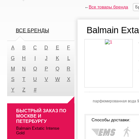
←
Все товары бренда
Б
Balmain Exta
ВСЕ БРЕНДЫ
A
B
C
D
E
F
G
H
I
J
K
L
M
N
O
P
Q
R
S
T
U
V
W
X
Y
Z
#
парфюмированная вода 
БЫСТРЫЙ ЗАКАЗ ПО
МОСКВЕ И
Способы доставки:
ПЕТЕРБУРГУ
Balmain Extatic Intense
Gold