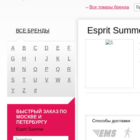
←
Все товары бренда
Б
Esprit Summ
ВСЕ БРЕНДЫ
A
B
C
D
E
F
G
H
I
J
K
L
M
N
O
P
Q
R
S
T
U
V
W
X
Y
Z
#
БЫСТРЫЙ ЗАКАЗ ПО
МОСКВЕ И
Способы доставки:
ПЕТЕРБУРГУ
Esprit Summer