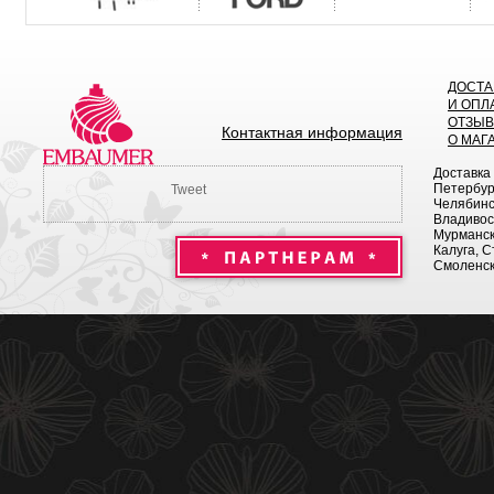
ДОСТА
И ОПЛ
ОТЗЫ
Контактная информация
О МАГ
Доставка
Петербург
Tweet
Челябинск
Владивост
Мурманск 
Калуга, С
Смоленск,