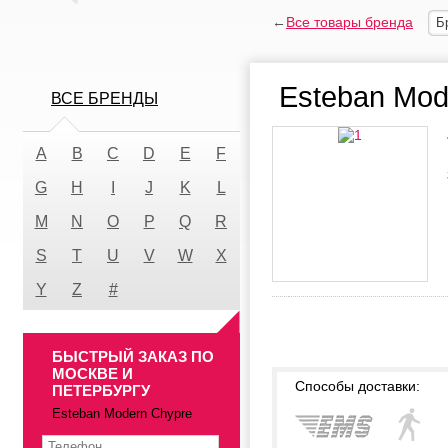
←
Все товары бренда
Б
Esteban Mod
ВСЕ БРЕНДЫ
A
B
C
D
E
F
G
H
I
J
K
L
M
N
O
P
Q
R
S
T
U
V
W
X
Y
Z
#
БЫСТРЫЙ ЗАКАЗ ПО
МОСКВЕ И
Способы доставки:
ПЕТЕРБУРГУ
Esteban Modern Chypre