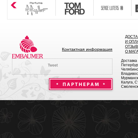
ДОСТА
И ОПЛ
ОТЗЫ
Контактная информация
О МАГ
Доставка
Петербург
Tweet
Челябинск
Владивост
Мурманск 
Калуга, С
Смоленск,