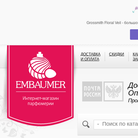
Grossmith Floral Veil - бол
ДОСТАВКА
СКИДКИ
КА
И ОПЛАТА
ЗА
До
Оп
Про