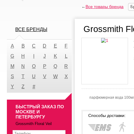
←
Все товары бренда
Б
Grossmith Flo
ВСЕ БРЕНДЫ
A
B
C
D
E
F
G
H
I
J
K
L
M
N
O
P
Q
R
S
T
U
V
W
X
Y
Z
#
парфюмерная вода 100мл
БЫСТРЫЙ ЗАКАЗ ПО
МОСКВЕ И
Способы доставки:
ПЕТЕРБУРГУ
Grossmith Floral Veil