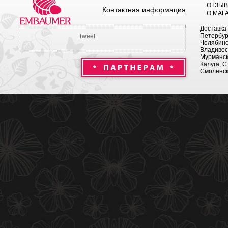
ОТЗЫ
Контактная информация
О МАГ
Доставка
Петербург
Tweet
Челябинск
Владивост
Мурманск 
Калуга, С
Смоленск,