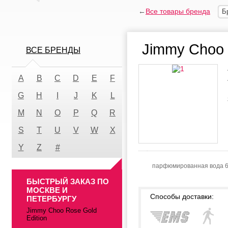
←
Все товары бренда
Б
Jimmy Choo 
ВСЕ БРЕНДЫ
A
B
C
D
E
F
G
H
I
J
K
L
M
N
O
P
Q
R
S
T
U
V
W
X
Y
Z
#
парфюмированная вода 
БЫСТРЫЙ ЗАКАЗ ПО
МОСКВЕ И
Способы доставки:
ПЕТЕРБУРГУ
Jimmy Choo Rose Gold
Edition