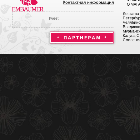
Контактная информация
О МАГ
Доставка
Петербург
Tweet
Челябинск
Владивост
Мурманск 
Калуга, С
Смоленск,