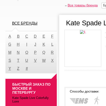
←
Все товары бренда
Б
Kate Spade L
ВСЕ БРЕНДЫ
A
B
C
D
E
F
G
H
I
J
K
L
M
N
O
P
Q
R
S
T
U
V
W
X
Y
Z
#
БЫСТРЫЙ ЗАКАЗ ПО
МОСКВЕ И
Способы доставки:
ПЕТЕРБУРГУ
Kate Spade Live Colorfully
Luxe