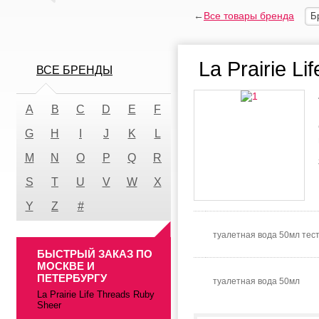
←
Все товары бренда
Б
La Prairie L
ВСЕ БРЕНДЫ
A
B
C
D
E
F
G
H
I
J
K
L
M
N
O
P
Q
R
S
T
U
V
W
X
Y
Z
#
туалетная вода 50мл тес
БЫСТРЫЙ ЗАКАЗ ПО
МОСКВЕ И
ПЕТЕРБУРГУ
туалетная вода 50мл
La Prairie Life Threads Ruby
Sheer