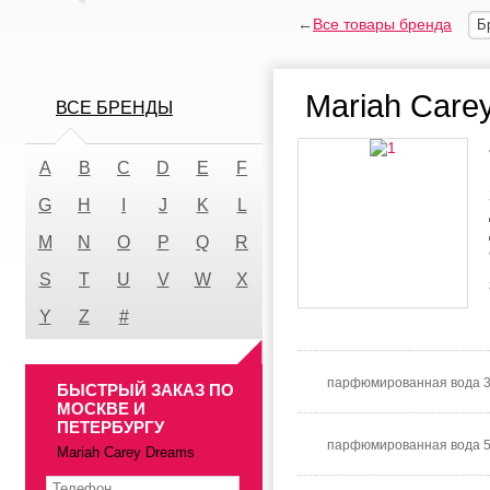
←
Все товары бренда
Б
Mariah Care
ВСЕ БРЕНДЫ
A
B
C
D
E
F
G
H
I
J
K
L
M
N
O
P
Q
R
S
T
U
V
W
X
Y
Z
#
парфюмированная вода 
БЫСТРЫЙ ЗАКАЗ ПО
МОСКВЕ И
ПЕТЕРБУРГУ
парфюмированная вода 
Mariah Carey Dreams